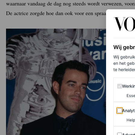
waarnaar vandaag de dag nog steeds wordt verwezen, voor
De actrice zorgde hoe dan ook voor een spraakmakend sti
Wij geb
Wij gebrui
en het geb
te herleiden
Werking 
Werki
Esse
Analytics
Analyt
Help
Adverten
Advert