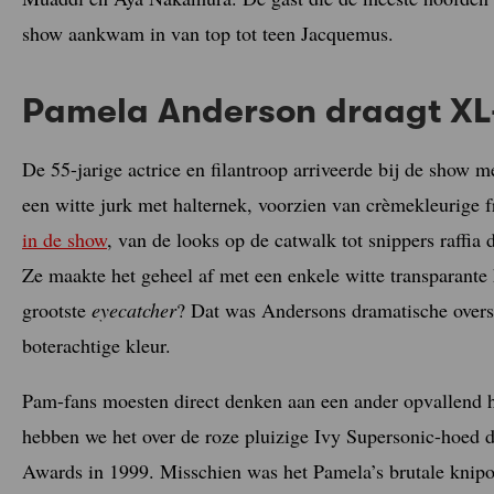
show aankwam in van top tot teen Jacquemus.
Pamela Anderson draagt X
De 55-jarige actrice en filantroop arriveerde bij de show 
een witte jurk met halternek, voorzien van crèmekleurige fr
in de show
, van de looks op de catwalk tot snippers raffia 
Ze maakte het geheel af met een enkele witte transparante
grootste
eyecatcher
? Dat was Andersons dramatische oversi
boterachtige kleur.
Pam-fans moesten direct denken aan een ander opvallend h
hebben we het over de roze pluizige Ivy Supersonic-hoed
Awards in 1999. Misschien was het Pamela’s brutale knipoo