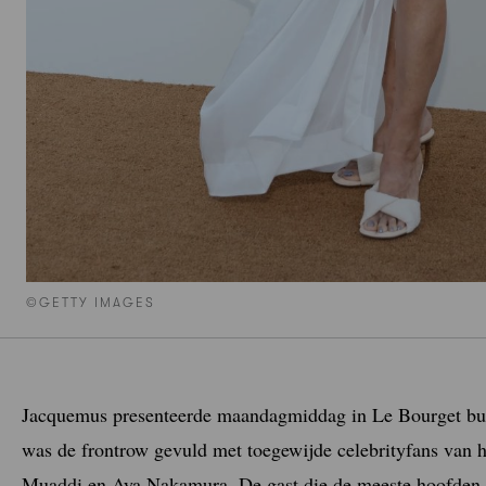
©GETTY IMAGES
Jacquemus presenteerde maandagmiddag in Le Bourget buite
was de frontrow gevuld met toegewijde celebrityfans van 
Muaddi en Aya Nakamura. De gast die de meeste hoofden 