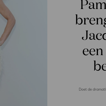
Pam
bren
Jac
een
b
Doet de dramati