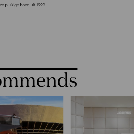
e pluizige hoed uit 1999.
commends