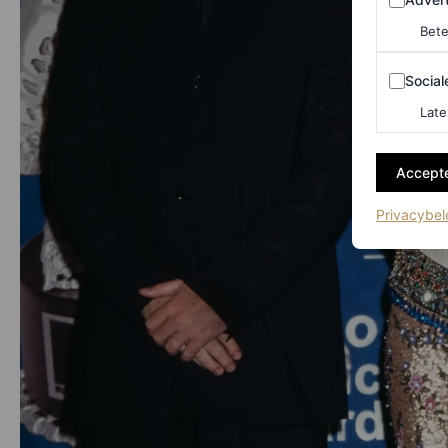
Bete
Sociale m
Social
Late
Accepte
Privacybel