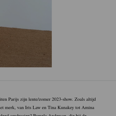
n Parijs zijn lente/zomer 2023-show. Zoals altijd
het merk, van Iris Law en Tina Kunakey tot Amina
deed omdraaien? Pamela Anderson, die bij de