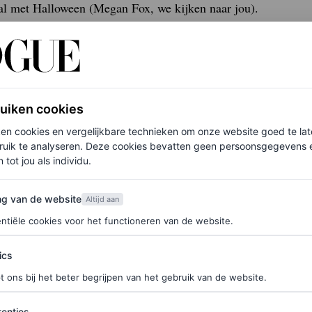
al met Halloween (Megan Fox, we kijken naar jou).
jlmoment.
ruiken cookies
ken cookies en vergelijkbare technieken om onze website goed te la
ruik te analyseren. Deze cookies bevatten geen persoonsgegevens en
 tot jou als individu.
van de website
ng van de website
Altijd aan
ntiële cookies voor het functioneren van de website.
ics
t ons bij het beter begrijpen van het gebruik van de website.
ties
enties