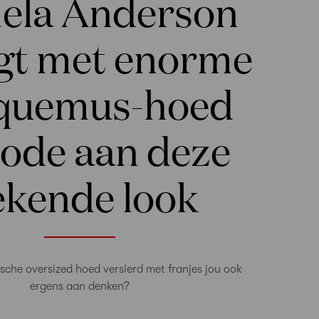
ela Anderson
gt met enorme
quemus-hoed
 ode aan deze
ekende look
sche oversized hoed versierd met franjes jou ook
ergens aan denken?