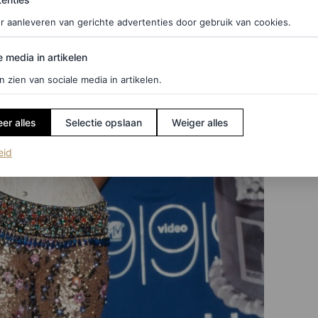
r aanleveren van gerichte advertenties door gebruik van cookies.
edia in artikelen
e media in artikelen
n zien van sociale media in artikelen.
er alles
Selectie opslaan
Weiger alles
(opent in een nieuw tabblad)
eid