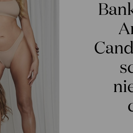
Bank
A
Cand
s
ni