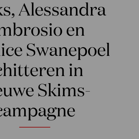
s, Alessandra
mbrosio en
ice Swanepoel
chitteren in
euwe Skims-
campagne