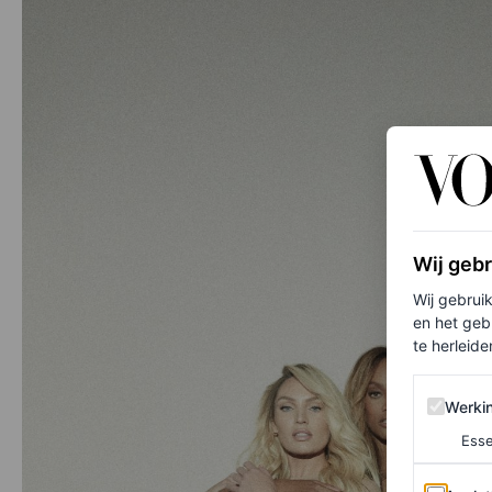
Wij geb
Wij gebrui
en het geb
te herleiden
Werking 
Werki
Esse
Analytics