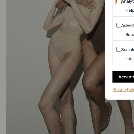
Analyt
Help
Adverten
Advert
Bete
Sociale m
Social
Late
Accepte
Privacybel