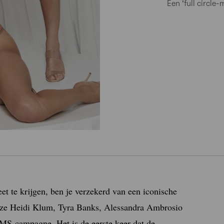
Een 'full circl
eet te krijgen, ben je verzekerd van een iconische
 ze Heidi Klum, Tyra Banks, Alessandra Ambrosio
S-campagne. Het is de eerste keer dat de