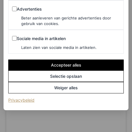
een populaire Franse modecreator, vroeg mensen foto’s
Advertenties
Advertenties
te maken met zijn iPhone 4S tijdens de shows van Paris
Beter aanleveren van gerichte advertenties door
Fashion Week, wat voor chaotische beelden zorgde.
gebruik van cookies.
De tekst gaat verder onder de afbeelding.
Sociale media in artikelen
Sociale media in artikelen
Laten zien van sociale media in artikelen.
Accepteer alles
Selectie opslaan
Weiger alles
(opent in een nieuw tabblad)
Privacybeleid