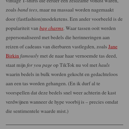
vintage T-shirts die eerder een zeldzame vondst waren,
zoals
band tees
, maar nu massaal worden nagemaakt
door (fastfashion)modeketens. Een ander voorbeeld is de
populariteit van
bag charms
. Waar tassen ooit werden
gepersonaliseerd met bedels die herinneringen aan
reizen of cadeaus van dierbaren vastlegden, zoals
Jane
Birkin
famously
met de naar haar vernoemde tas deed,
staat mijn
for you page
op TikTok nu vol met
hauls
waarin bedels in bulk worden gekocht en gedachteloos
aan een tas worden gehangen. (En ik durf al te
voorspellen dat deze bedels snel weer achterin de kast
verdwijnen wanneer de hype voorbij is – precies omdat
die sentimentele waarde mist.)