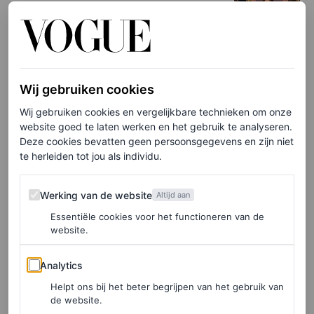
Couturepoppen, engelenvleugels en brat: dit
zijn de grootste modemomenten van 2024
MARJOLEIN VAN DEN BRAND
Wij gebruiken cookies
Wij gebruiken cookies en vergelijkbare technieken om onze
Telefoonbeelden
website goed te laten werken en het gebruik te analyseren.
Deze cookies bevatten geen persoonsgegevens en zijn niet
te herleiden tot jou als individu.
Maar het draait tegenwoordig niet alleen om wat we
dragen; ook de manier waarop we mode vastleggen en
Werking van de website
Werking van de website
Altijd aan
presenteren is aan het veranderen. Populaire
Essentiële cookies voor het functioneren van de
Instagramfeeds hebben steeds vaker een look alsof de
website.
posts zijn geplaatst zonder voorbedachte rade (of dat echt
Analytics
Analytics
zo is, is een tweede). Daarnaast liet Jacquemus zijn La
Helpt ons bij het beter begrijpen van het gebruik van
Croisière-show volledig met iPhones filmen. En Lyas,
de website.