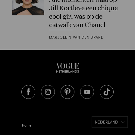
Jill Kortleve een chique
cool girl was op de
catwalk van Chanel
MARJOLEIN VAN DEN BRAND
NEDERLAND
Home