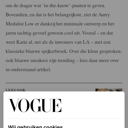
om de drager wat ‘in-the-know’-punten te geven.
Bovendien, en dat is het belangrijkste, ziet de Autry
Medalist Low er dankzij het minimale ontwerp en het
jaren tachtig-gevoel gewoon cool uit. Vooral – en dat
weet Katie al, net als de inwoners van LA – met een
klassieke blauwe spijkerbroek. Over die kleur gesproken:
ook blauwe sneakers zijn trending – lees daar meer over
in onderstaand artikel.
LEES OOK
Zo geef je je lentelook een frisse upgrade met
blauwe sneakers
LUCREZIA MALAVOLTA
Wij gebruiken cookies