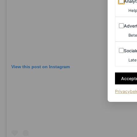
Analyt
Help
Adverten
Advert
Bete
Sociale m
Social
Late
View this post on Instagram
Accepte
Privacybel