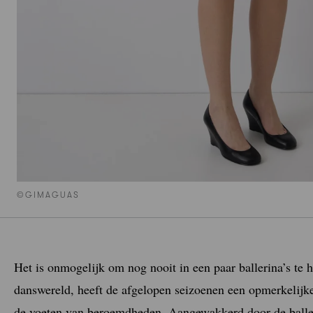
©GIMAGUAS
Het is onmogelijk om nog nooit in een paar ballerina’s te 
danswereld, heeft de afgelopen seizoenen een opmerkelijk
de voeten van beroemdheden. Aangewakkerd door de ballet