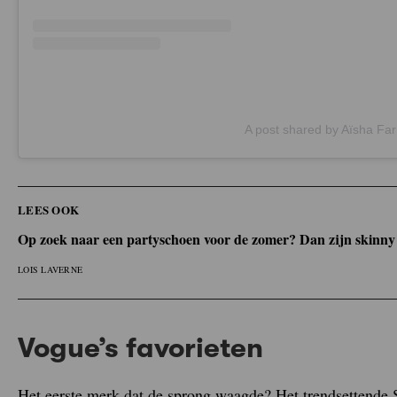
A post shared by Aïsha Fa
LEES OOK
Op zoek naar een partyschoen voor de zomer? Dan zijn skinny 
LOIS LAVERNE
Vogue’s favorieten
Het eerste merk dat de sprong waagde? Het trendsettende 