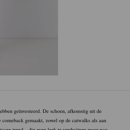
hebben geïnvesteerd. De schoen, afkomstig uit de
e comeback gemaakt, zowel op de catwalks als aan
core-trend – die even leek te verdwijnen maar nog