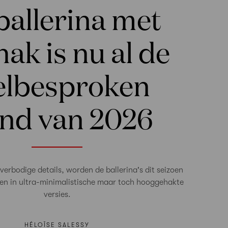
ballerina met
hak is nu al de
elbesproken
end van 2026
erbodige details, worden de ballerina's dit seizoen
n in ultra-minimalistische maar toch hooggehakte
versies.
HÉLOÏSE SALESSY