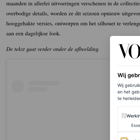
maanden in allerlei uitvoeringen verschenen in de collecti
overbodige details, worden ze dit seizoen opnieuw uitgevo
hooggehakte versies, ontworpen om het silhouet te verlengen
aan een dagelijkse look.
De tekst gaat verder onder de afbeelding.
Wij geb
Wij gebrui
en het geb
te herleiden
Werking 
Werki
Esse
Analytics