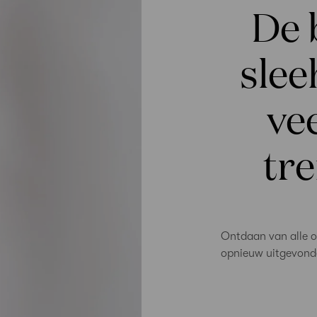
De 
slee
ve
tr
Ontdaan van alle ov
opnieuw uitgevonde