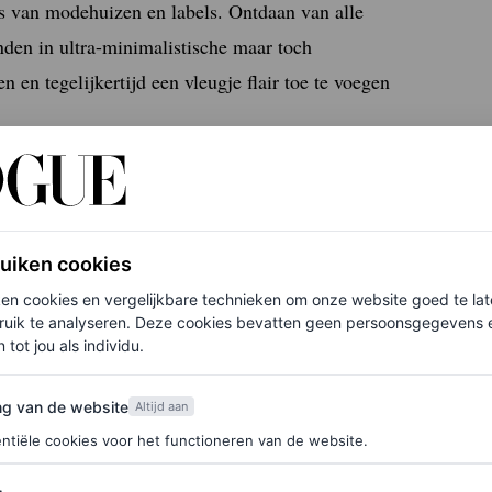
es van modehuizen en labels. Ontdaan van alle
nden in ultra-minimalistische maar toch
 en tegelijkertijd een vleugje flair toe te voegen
ruiken cookies
ken cookies en vergelijkbare technieken om onze website goed te la
ruik te analyseren. Deze cookies bevatten geen persoonsgegevens en
 tot jou als individu.
van de website
ng van de website
Altijd aan
ntiële cookies voor het functioneren van de website.