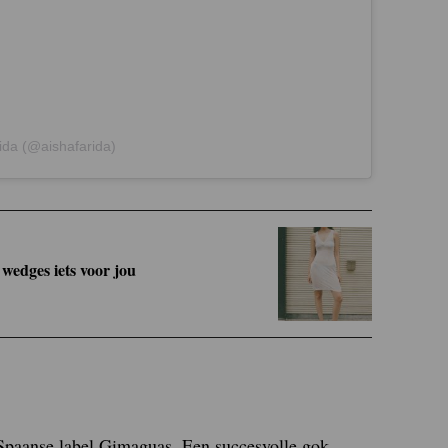
rida (@aishafarida)
wedges iets voor jou
Spaanse label Gimaguas. Een succesvolle gok,