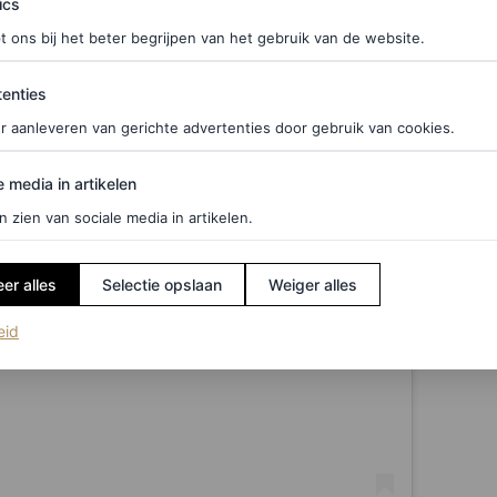
ics
t ons bij het beter begrijpen van het gebruik van de website.
ties
enties
r aanleveren van gerichte advertenties door gebruik van cookies.
edia in artikelen
e media in artikelen
n zien van sociale media in artikelen.
er alles
Selectie opslaan
Weiger alles
(opent in een nieuw tabblad)
eid