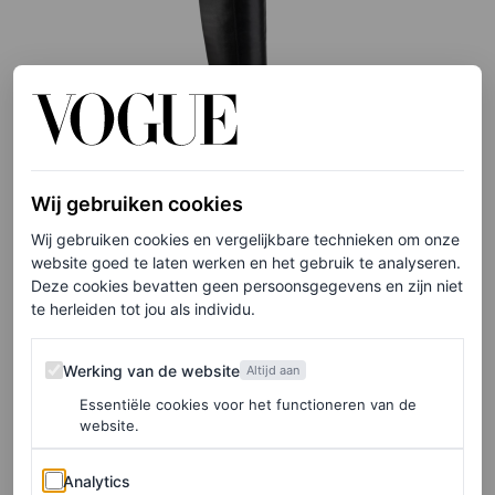
Wij gebruiken cookies
©VAGABOND
Wij gebruiken cookies en vergelijkbare technieken om onze
website goed te laten werken en het gebruik te analyseren.
Hoge leren laarzen, € 340
Deze cookies bevatten geen persoonsgegevens en zijn niet
te herleiden tot jou als individu.
Werking van de website
Werking van de website
Altijd aan
HIER TE KOOP
Essentiële cookies voor het functioneren van de
website.
Chloé
Analytics
Analytics