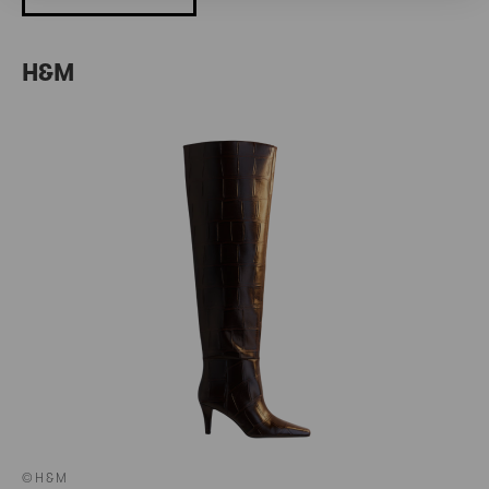
H&M
©H&M