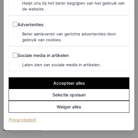
jeans?
Helpt ons bij het beter begrijpen van het gebruik van
de website.
MARJOLEIN VAN DEN BRAND
Advertenties
Advertenties
FASHION
Beter aanleveren van gerichte advertenties door
Welke laarzen passen onder
gebruik van cookies.
een lange rok? 10
Sociale media in artikelen
Sociale media in artikelen
outfitcombinaties om nu te
dragen
Laten zien van sociale media in artikelen.
FEMKE HABRAKEN
Accepteer alles
Selectie opslaan
SHOPPING
Hoge laarzen met deze
Weiger alles
decoraties zijn de logische
(opent in een nieuw tabblad)
Privacybeleid
nieuwe trend