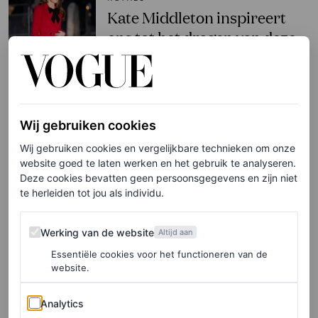
Kate Middleton inspireert
ons tot het dragen van deze
laarzen tijdens de feestdagen
LISA GOUDSMIT
Wij gebruiken cookies
SHOPPING
Deze laarzen vervangen
Wij gebruiken cookies en vergelijkbare technieken om onze
website goed te laten werken en het gebruik te analyseren.
klassieke pumps tijdens de
Deze cookies bevatten geen persoonsgegevens en zijn niet
feestdagen
te herleiden tot jou als individu.
RENATA JOFFRE
Werking van de website
Werking van de website
Altijd aan
Essentiële cookies voor het functioneren van de
SHOPPING
website.
Welke schoenen draag je het
beste onder een straight-leg
Analytics
Analytics