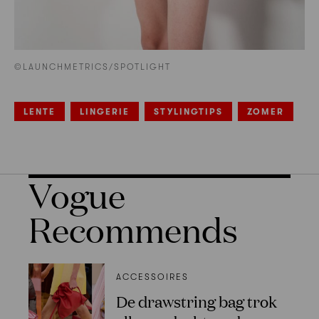
©LAUNCHMETRICS/SPOTLIGHT
LENTE
LINGERIE
STYLINGTIPS
ZOMER
Vogue
Recommends
ACCESSOIRES
De drawstring bag trok