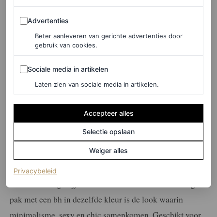
Advertenties
Advertenties
Beter aanleveren van gerichte advertenties door
gebruik van cookies.
Sociale media in artikelen
Sociale media in artikelen
Laten zien van sociale media in artikelen.
Accepteer alles
©LAUNCHMETRICS/SPOTLIGHT
Selectie opslaan
Alexander McQueen lente/zomer 2026
Weiger alles
Een ton sur ton look
(opent in een nieuw tabblad)
Privacybeleid
Laat die stoffige
office look
maar zitten: het tweedelige
pak met een bh in dezelfde kleur is de look waarin
minimalisme, sexy en chic samenkomen. Geschikt voor