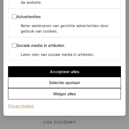
de website.
ALICE CARY
Advertenties
Advertenties
TRENDS
Beter aanleveren van gerichte advertenties door
‘Skims gaat nu viral met de
gebruik van cookies.
‘pierced nipple bra’, maar ik
Sociale media in artikelen
houd het bij hun shapewear’
Sociale media in artikelen
Laten zien van sociale media in artikelen.
LISA GOUDSMIT
Accepteer alles
SHOPPING
‘De bodysuit of bodystocking
Selectie opslaan
is de enige zichtbare
Weiger alles
ondergoedtrend die ik aan
(opent in een nieuw tabblad)
Privacybeleid
wil’
LISA GOUDSMIT