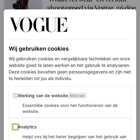
shoptegoed via Vogue, zó doe
je mee
LISA GOUDSMIT
Wij gebruiken cookies
FASHION NIEUWS
Heidi Klum en dochter Leni
Wij gebruiken cookies en vergelijkbare technieken om onze
dragen matching
website goed te laten werken en het gebruik te analyseren.
Deze cookies bevatten geen persoonsgegevens en zijn niet
korsetjurken in Venetië
te herleiden tot jou als individu.
KATHARINA FUCHS
Werking van de website
Werking van de website
Altijd aan
Essentiële cookies voor het functioneren van de
SHOPPING
website.
Een bh is niet alleen
praktisch, als top ook nog
Analytics
Analytics
eens enorm stijlvol
Helpt ons bij het beter begrijpen van het gebruik van