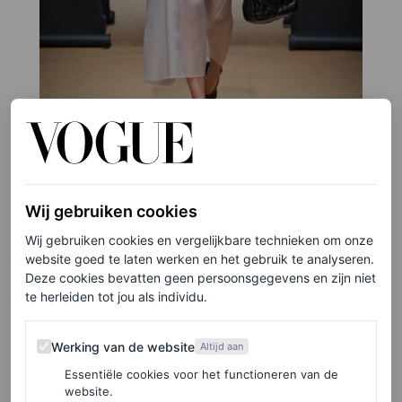
©GORUNWAY.COM
Wij gebruiken cookies
5
/10
Wij gebruiken cookies en vergelijkbare technieken om onze
website goed te laten werken en het gebruik te analyseren.
Prada
Deze cookies bevatten geen persoonsgegevens en zijn niet
te herleiden tot jou als individu.
Kousen
Werking van de website
Werking van de website
Altijd aan
Verleidelijke kousen zijn de sleutel tot de boudoir-
Essentiële cookies voor het functioneren van de
geïnspireerde trend. Dit werd gedemonstreerd op de
website.