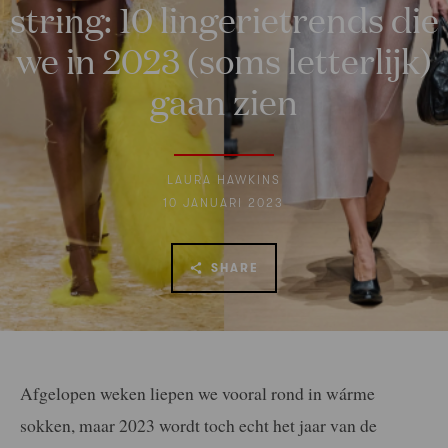
string: 10 lingerietrends die
we in 2023 (soms letterlijk)
gaan zien
LAURA HAWKINS
10 JANUARI 2023
SHARE
Afgelopen weken liepen we vooral rond in wárme
sokken, maar 2023 wordt toch echt het jaar van de