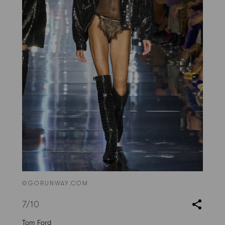
©GORUNWAY.COM
7
/10
Tom Ford