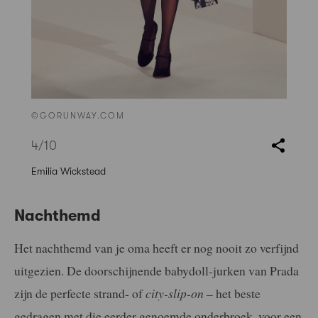
©GORUNWAY.COM
4
/10
Emilia Wickstead
Nachthemd
Het nachthemd van je oma heeft er nog nooit zo verfijnd
uitgezien. De doorschijnende babydoll-jurken van Prada
zijn de perfecte strand- of
city-slip-on
– het beste
gedragen met die eerder genoemde onderbroek, voor een