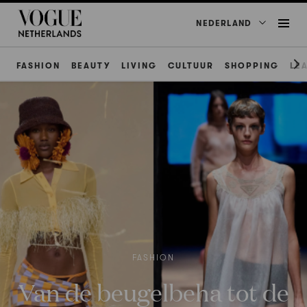
NEDERLAND
FASHION
BEAUTY
LIVING
CULTUUR
SHOPPING
LE
FASHION
Van de beugelbeha tot de