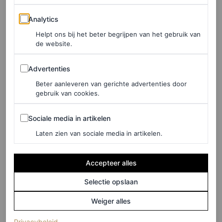
catwalks: van kanten lingerie bij Versace tot
vampish
Analytics
Analytics
fishnets
bij Dior en bretels en kousenbanden bij Dolce &
Helpt ons bij het beter begrijpen van het gebruik van
Gabbana.
de website.
Advertenties
Advertenties
Beter aanleveren van gerichte advertenties door
gebruik van cookies.
Sociale media in artikelen
Sociale media in artikelen
Laten zien van sociale media in artikelen.
Accepteer alles
Selectie opslaan
Weiger alles
(opent in een nieuw tabblad)
Privacybeleid