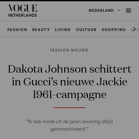
NEDERLAND
FASHION
BEAUTY
LIVING
CULTUUR
SHOPPING
LE
FASHION NIEUWS
Dakota Johnson schittert
in Gucci’s nieuwe Jackie
1961-campagne
"Ik heb mode uit de jaren zeventig altijd
geromantiseerd."