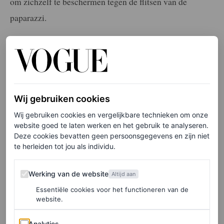
om zichzelf te beschermen tegen de flitsen van de
paparazzi.
Uiteraard ging Alessandro Michele ook met de tas aan
de haal. De creatief directeur van Gucci, die in november
zijn vertrek
aankondigde, bracht de tas uit in
verschillende maten. Afgelopen najaar lanceerde het
Wij gebruiken cookies
modehuis zelfs een punk-versie van de tas, met een
Wij gebruiken cookies en vergelijkbare technieken om onze
metalen
chain
en gaten.
website goed te laten werken en het gebruik te analyseren.
Deze cookies bevatten geen persoonsgegevens en zijn niet
te herleiden tot jou als individu.
Dakota Johnson
Werking van de website
Werking van de website
Altijd aan
Nu is het de beurt aan Dakota Johnson om een nieuw
Essentiële cookies voor het functioneren van de
geïnterpreteerd ontwerp van Gucci’s Jackie 1961 in de
website.
spotlight
te zetten. In de nieuwe campagne zien we de
Analytics
Analytics