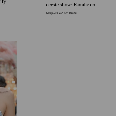
ily
eerste show: ‘Familie en
vrienden in Sri Lanka gingen
Marjolein van den Brand
uit hun dak!’