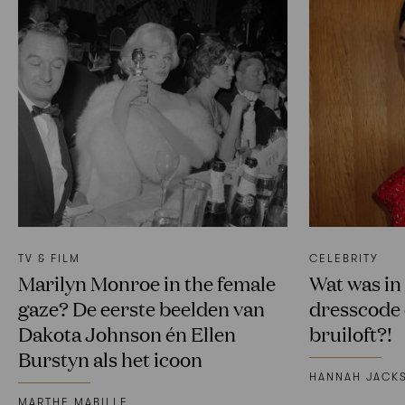
TV & FILM
CELEBRITY
Marilyn Monroe in the female
Wat was i
gaze? De eerste beelden van
dresscode 
Dakota Johnson én Ellen
bruiloft?!
Burstyn als het icoon
HANNAH JACK
MARTHE MABILLE