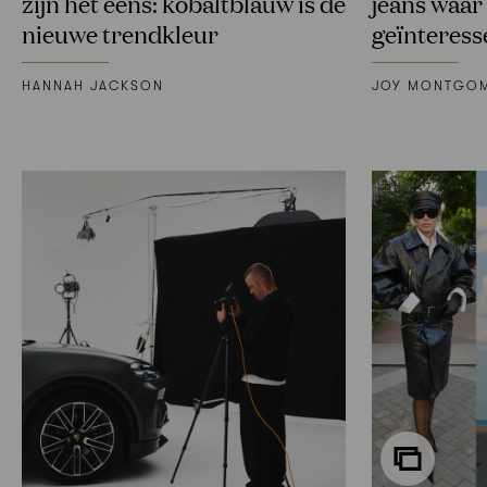
zijn het eens: kobaltblauw is de
jeans waar 
nieuwe trendkleur
geïnteress
HANNAH JACKSON
JOY MONTGO