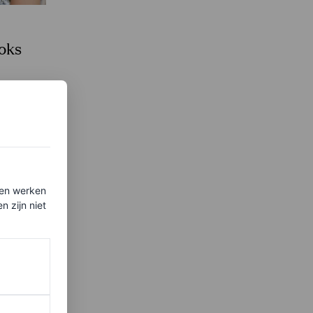
ooks
ten werken
 zijn niet