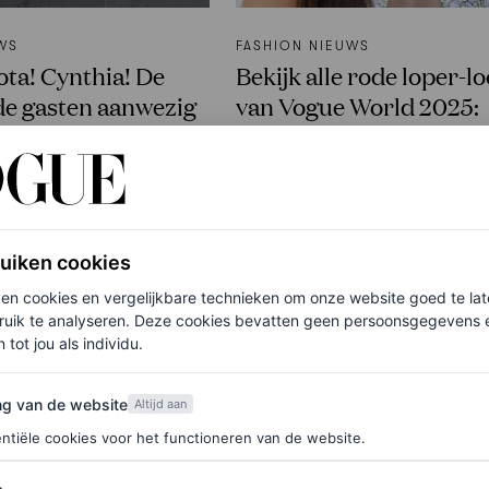
WS
FASHION NIEUWS
ota! Cynthia! De
Bekijk alle rode loper-l
de gasten aanwezig
van Vogue World 2025:
World 2025:
Hollywood
VOGUE
AIRE
ruiken cookies
ken cookies en vergelijkbare technieken om onze website goed te la
ruik te analyseren. Deze cookies bevatten geen persoonsgegevens en
 tot jou als individu.
van de website
ng van de website
Altijd aan
ntiële cookies voor het functioneren van de website.