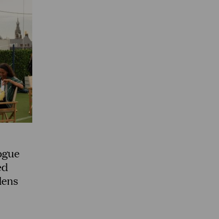
Vogue
ed
dens