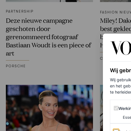
PARTNERSHIP
FASHION NIEU
Deze nieuwe campagne
Miley! Dak
geschoten door
best gekle
gerenommeerd fotograaf
bij Vogue 
Bastiaan Woudt is een piece of
Hollywood
art
CHRISTIAN ALL
PORSCHE
Wij geb
Wij gebrui
en het geb
te herleiden
Werking 
Werki
Esse
Analytics