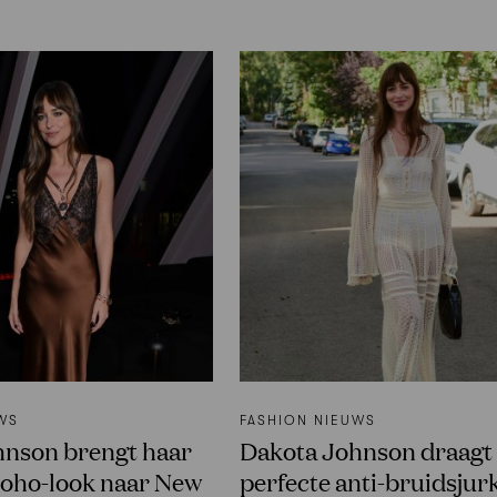
WS
FASHION NIEUWS
hnson brengt haar
Dakota Johnson draagt
oho-look naar New
perfecte anti-bruidsjur