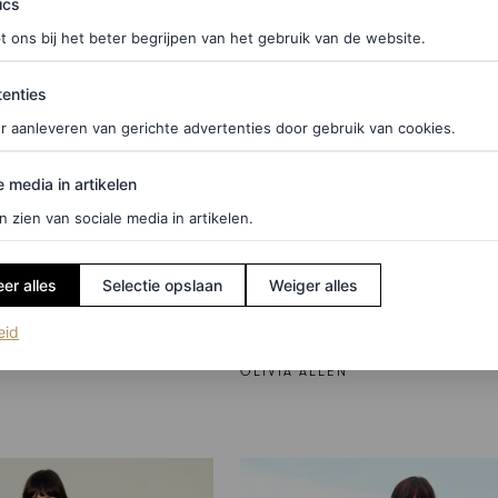
ics
t ons bij het beter begrijpen van het gebruik van de website.
ties
enties
r aanleveren van gerichte advertenties door gebruik van cookies.
edia in artikelen
e media in artikelen
FASHION NIEUWS
n sculpturaal:
Vergeet de glamour van
n zien van sociale media in artikelen.
die jouw summer
Venetië, dit filmfestival
k die breezy vibe
inspireert je voor je dag
er alles
Selectie opslaan
Weiger alles
look
(opent in een nieuw tabblad)
eid
OLIVIA ALLEN