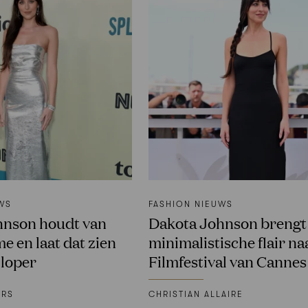
WS
FASHION NIEUWS
hnson houdt van
Dakota Johnson brengt
e en laat dat zien
minimalistische flair na
 loper
Filmfestival van Cannes
ERS
CHRISTIAN ALLAIRE