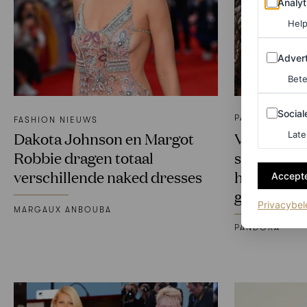
Analyt
Help
Adverten
Advert
Bete
Sociale m
Social
PARTNERSHIP
FASHION NIEUWS
Dakota Johnson en Margot
Vloeiend e
Late
Robbie dragen totaal
sieraden 
verschillende naked dresses
holiday loo
Accepte
geven
Privacybel
MARGAUX ANBOUBA
PANDORA