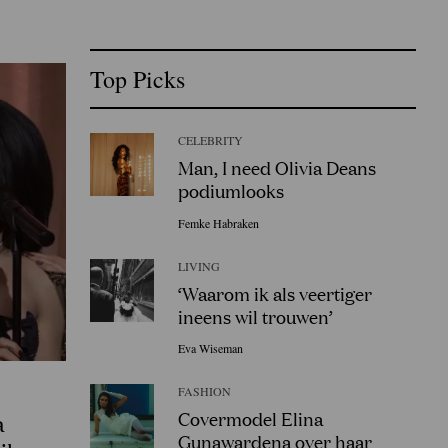
Top Picks
CELEBRITY
Man, I need Olivia Deans
podiumlooks
Femke Habraken
LIVING
‘Waarom ik als veertiger
ineens wil trouwen’
Eva Wiseman
FASHION
Covermodel Elina
a
Gunawardena over haar