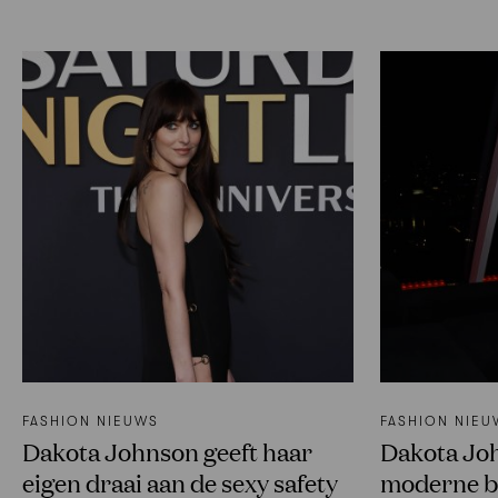
FASHION NIEUWS
FASHION NIEU
Dakota Johnson geeft haar
Dakota Jo
eigen draai aan de sexy safety
moderne b