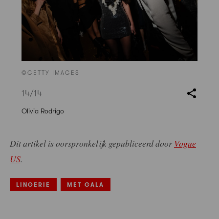
©GETTY IMAGES
14
/14
Olivia Rodrigo
Dit artikel is oorspronkelijk gepubliceerd door
Vogue
US
.
LINGERIE
MET GALA