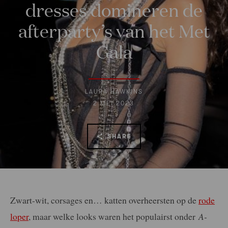
dresses domineren de
afterparty’s van het Met
Gala
LAURA HAWKINS
2 MEI 2023
SHARE
Zwart-wit, corsages en… katten overheersten op de
rode
loper
, maar welke looks waren het populairst onder
A-