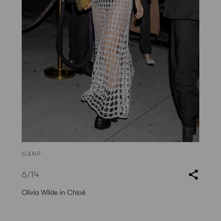
©ANP
6
/14
Olivia Wilde in Chloé