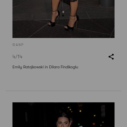
©ANP
4
/14
Emily Ratajkowski in Dilara Findikoglu