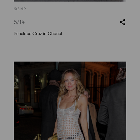
©ANP
5
/14
Penélope Cruz in Chanel