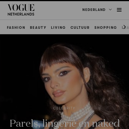
NEDERLAND
FASHION
BEAUTY
LIVING
CULTUUR
SHOPPING
LE
CELEBRITY
Parels, lingerie en naked