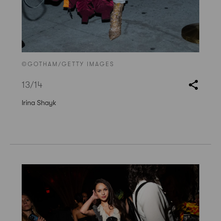
©GOTHAM/GETTY IMAGES
13
/14
Irina Shayk