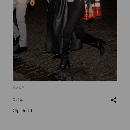
©ANP
9
/14
Gigi Hadid