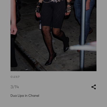
©ANP
3
/14
Dua Lipa in Chanel