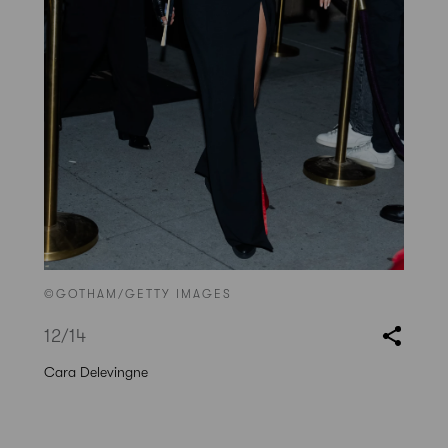
©GOTHAM/GETTY IMAGES
12
/14
Cara Delevingne