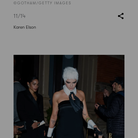
©GOTHAM/GETTY IMAGES
11
/14
Karen Elson