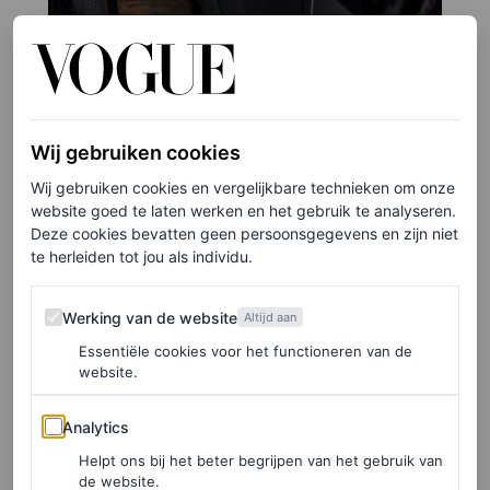
Wij gebruiken cookies
©ANP
Wij gebruiken cookies en vergelijkbare technieken om onze
7
/14
website goed te laten werken en het gebruik te analyseren.
Deze cookies bevatten geen persoonsgegevens en zijn niet
Jennifer Lopez in Ralph Lauren
te herleiden tot jou als individu.
Werking van de website
Werking van de website
Altijd aan
Essentiële cookies voor het functioneren van de
website.
Analytics
Analytics
Helpt ons bij het beter begrijpen van het gebruik van
de website.