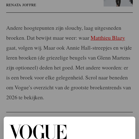
RENATA JOFFRE
Andere hoogtepunten zijn slouchy, laag uitgesneden
broeken. Dat bewijst maar weer: waar
Matthieu Blazy
gaat, volgen wij. Maar ook Annie Hall-streepjes en wijde
leren broeken (de griezelige beugels van Glenn Martens
zijn optioneel) deden het goed. Met andere woorden: er
is een broek voor elke gelegenheid. Scrol naar beneden
om Vogue’s overzicht van de grootste broekentrends van
2026 te bekijken.
LEES OOK
De modemaand is voorbij: alle debuten van
de nieuwe creative directors op een rij