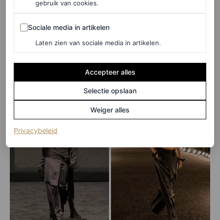
gebruik van cookies.
©LAUNCHMETRICS/SPOTLIGHT
Sociale media in artikelen
Bottega Veneta lente/zomer 2026 en Victoria Beckham
Sociale media in artikelen
lente/zomer 2026
Laten zien van sociale media in artikelen.
Regelrecht uit de slaapkamer
Accepteer alles
Selectie opslaan
Weiger alles
(opent in een nieuw tabblad)
Privacybeleid