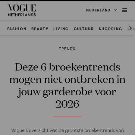
NEDERLAND
FASHION
BEAUTY
LIVING
CULTUUR
SHOPPING
LE
TRENDS
Deze 6 broekentrends
mogen niet ontbreken in
jouw garderobe voor
2026
Vogue's overzicht van de grootste broekentrends van