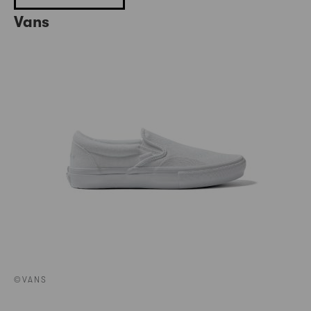
Vans
©VANS