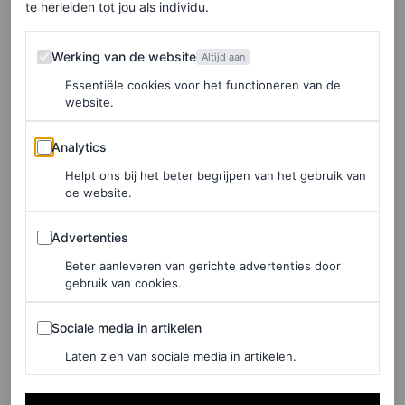
te herleiden tot jou als individu.
Werking van de website
Werking van de website
Altijd aan
Essentiële cookies voor het functioneren van de
website.
Analytics
©CONVERSE
Analytics
Helpt ons bij het beter begrijpen van het gebruik van
Chuck Taylor All Stars, € 75
de website.
Advertenties
Advertenties
HIER TE KOOP
Beter aanleveren van gerichte advertenties door
gebruik van cookies.
Bottega Veneta
Sociale media in artikelen
Sociale media in artikelen
Laten zien van sociale media in artikelen.