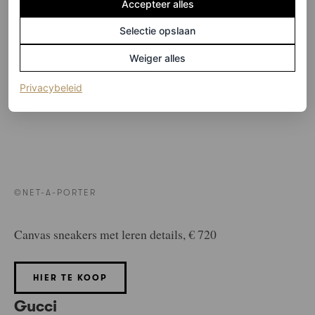
Accepteer alles
Selectie opslaan
Weiger alles
(opent in een nieuw tabblad)
Privacybeleid
©NET-A-PORTER
Canvas sneakers met leren details, € 720
HIER TE KOOP
Gucci