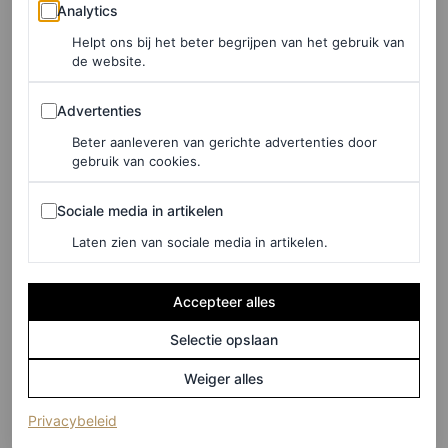
Analytics
Analytics
Helpt ons bij het beter begrijpen van het gebruik van
de website.
©DE BIJENKORF
Advertenties
Advertenties
Beter aanleveren van gerichte advertenties door
gebruik van cookies.
Crossbodytas van leer met studs, € 159,90
Sociale media in artikelen
Sociale media in artikelen
HIER TE KOOP
Laten zien van sociale media in artikelen.
Fendi
Accepteer alles
Selectie opslaan
Weiger alles
(opent in een nieuw tabblad)
Privacybeleid