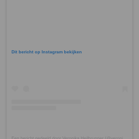
Dit bericht op Instagram bekijken
Een bericht gedeeld door Veronika Heilbrunner (@veronikaheilbrunner)