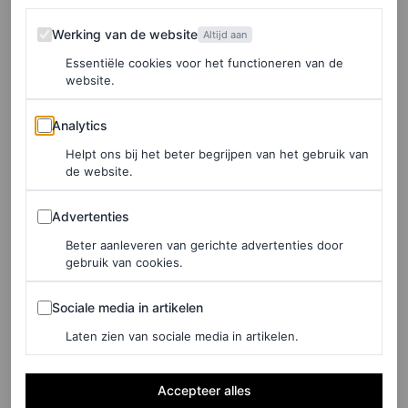
Werking van de website
Werking van de website
Altijd aan
Essentiële cookies voor het functioneren van de
website.
Analytics
Analytics
©MANGO
Helpt ons bij het beter begrijpen van het gebruik van
de website.
Imitatieleren schoudertas, € 45,99
Advertenties
Advertenties
Beter aanleveren van gerichte advertenties door
HIER TE KOOP
gebruik van cookies.
Toteme Scooped Sling bag
Sociale media in artikelen
Sociale media in artikelen
Laten zien van sociale media in artikelen.
Accepteer alles