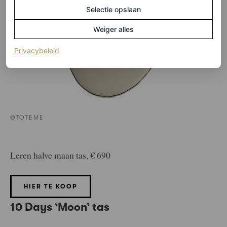
Selectie opslaan
Weiger alles
(opent in een nieuw tabblad)
Privacybeleid
©TOTEME
Leren halve maan tas, € 690
HIER TE KOOP
10 Days ‘Moon’ tas