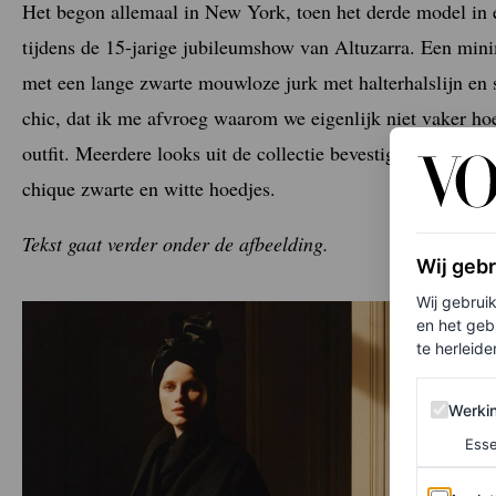
Het begon allemaal in New York, toen het derde model in e
tijdens de 15-jarige jubileumshow van Altuzarra. Een min
met een lange zwarte mouwloze jurk met halterhalslijn en
chic, dat ik me afvroeg waarom we eigenlijk niet vaker hoe
outfit. Meerdere looks uit de collectie bevestigden deze g
chique zwarte en witte hoedjes.
Tekst gaat verder onder de afbeelding.
Wij geb
Wij gebrui
en het geb
te herleiden
Werking 
Werki
Esse
Analytics