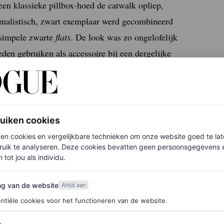
en klassieke pillbox-hoed de catwalk opliep,
imalistisch, zwart exemplaar werd gecombineerd
 simpele zwarte
flats
. De look was zo ongelofelijk
den gebruiken als accessoire bij een dergelijke
edachte; ze werden stuk voor stuk voorzien van
ruiken cookies
ken cookies en vergelijkbare technieken om onze website goed te la
ruik te analyseren. Deze cookies bevatten geen persoonsgegevens en
 tot jou als individu.
van de website
ng van de website
Altijd aan
ntiële cookies voor het functioneren van de website.