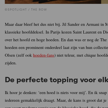
©SPOTLIGHT / THE ROW
Maar daar bleef het dus niet bij. Jil Sander en Armani in 
klassieke hoofddeksel. In Parijs kozen Saint Laurent en Di
over het hoofd en hoge hoeden. En dan was er nog de The
hoeden een prominent onderdeel laat zijn van hun collecti
Olsen (zelf ook
hoeden-fans
) niet teleur, met chique hoof
zijden.
De perfecte topping voor elk
Ik hoor je denken: ‘een hoed is niets voor mij’. En ik snap 
iedereen gemakkelijk draagt. Maar, de kans is groot dat je 
een soort moderne versie van de klassieke hoed, die de pe