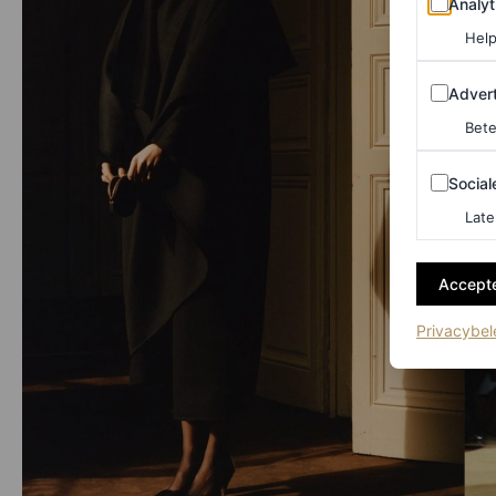
Analyt
Help
Adverten
Advert
Bete
Sociale m
Social
Late
Accepte
Privacybel