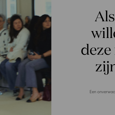
Als
wil
deze
zij
Een onverwacht