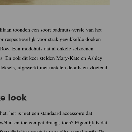
Milaan toonden een soort badmuts-versie van het
or respectievelijk voor strak gewikkelde doeken
 Row. Een modehuis dat al enkele seizoenen
es. En ook dit keer stelden Mary-Kate en Ashley
ddeksels, afgewerkt met metalen details en vloeiend
e look
het, het is niet een standaard accessoire dat
wél af en toe een pet draagt, toch? Eigenlijk is dat
rfecte
finishing touch
is voor elke casual outfit. En