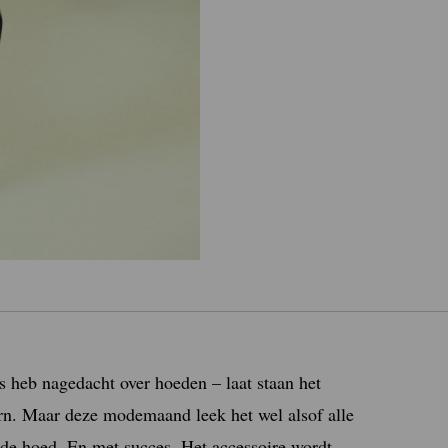
us heb nagedacht over hoeden – laat staan het
rn. Maar deze modemaand leek het wel alsof alle
e hoed. En met succes. Het accessoire wordt