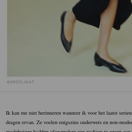
©SPOTLIGHT
Ik kan me niet herinneren wanneer ik voor het laatst serie
dragen ervan. Ze voelen enigszins ouderwets en non-mode
modehuizen hadden afgesproken een podium te geven aan d