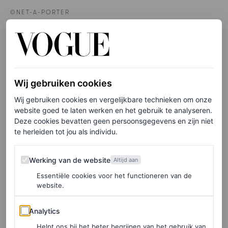
©NET-A-PORTER
Cropped sweater, € 120
HIER TE KOOP
Wij gebruiken cookies
Wij gebruiken cookies en vergelijkbare technieken om onze
website goed te laten werken en het gebruik te analyseren.
Limoen
Deze cookies bevatten geen persoonsgegevens en zijn niet
te herleiden tot jou als individu.
Prada is altijd een merk om in de gaten te houden als je
Werking van de website
Werking van de website
Altijd aan
wil weten wat de trends zijn die de komende zes
Essentiële cookies voor het functioneren van de
maanden zullen doorbreken – ook vanwege de manier
website.
waarop het elke kleur interessant weet te maken (zelfs de
Analytics
catwalk had dit seizoen een glanzende clementine-oranje
Analytics
kleur). Ondanks de overvloed aan tinten was het één
Helpt ons bij het beter begrijpen van het gebruik van