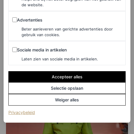
de website.
specifieke jurk – met boothals en een plooirok – die onze
Advertenties
aandacht trok vanwege de citruskleur, die ergens tussen
Advertenties
limoen en groengeel lag. Geen van beide kleuren staat
Beter aanleveren van gerichte advertenties door
gebruik van cookies.
bekend als bijzonder gemakkelijk te dragen, maar wees
gerust: tegen het begin van de lente ben je misschien wel
Sociale media in artikelen
Sociale media in artikelen
warmgelopen voor alternatieve groentinten.
Laten zien van sociale media in artikelen.
Accepteer alles
Selectie opslaan
Weiger alles
(opent in een nieuw tabblad)
Privacybeleid