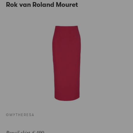
Rok van Roland Mouret
©MYTHERESA
Pencil skirt
, € 490