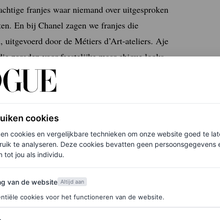
achtige franjes waar niemand over uitgesproken
sten. En bij Chanel zagen we franjes die
 uitgevoerd door de Métiers d’Art-ateliers. Aje
die zorgden voor feestelijke maar chique looks.
ruiken cookies
ken cookies en vergelijkbare technieken om onze website goed te la
ruik te analyseren. Deze cookies bevatten geen persoonsgegevens en
 tot jou als individu.
van de website
ng van de website
Altijd aan
ntiële cookies voor het functioneren van de website.