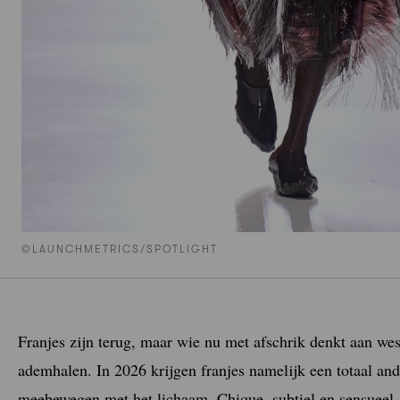
©LAUNCHMETRICS/SPOTLIGHT
Franjes zijn terug, maar wie nu met afschrik denkt aan wes
ademhalen. In 2026 krijgen franjes namelijk een totaal ande
meebewegen met het lichaam. Chique, subtiel en sensueel.