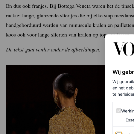
En dus ook franjes. Bij
Bottega Veneta
waren het de tinsel
raakte: lange, glanzende sliertjes die bij elke stap meedan
handgeborduurd werden van minuscule kralen en pailletten,
koos ook voor lange slierten van kralen op tops en tassen, 
De tekst gaat verder onder de afbeeldingen.
Wij geb
Wij gebrui
en het geb
te herleiden
Werking 
Werki
Esse
Analytics