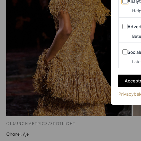
Analyt
Help
Adverten
Advert
Bete
Sociale m
Social
Late
Accepte
Privacybel
©LAUNCHMETRICS/SPOTLIGHT
Chanel, Aje