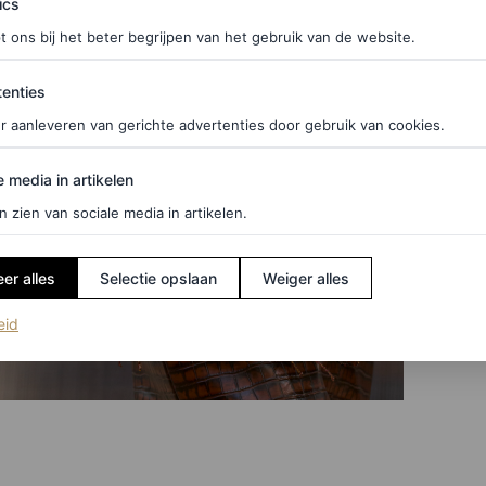
ics
t ons bij het beter begrijpen van het gebruik van de website.
ties
enties
r aanleveren van gerichte advertenties door gebruik van cookies.
edia in artikelen
e media in artikelen
n zien van sociale media in artikelen.
er alles
Selectie opslaan
Weiger alles
(opent in een nieuw tabblad)
eid