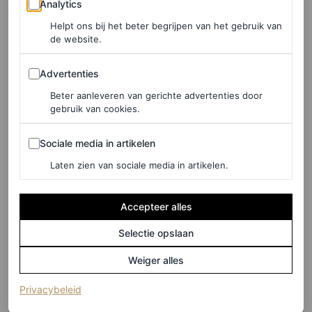
Analytics
Helpt ons bij het beter begrijpen van het gebruik van
de website.
Advertenties
Advertenties
Beter aanleveren van gerichte advertenties door
©GETTY IMAGES
gebruik van cookies.
5
/10
Sociale media in artikelen
Sociale media in artikelen
Laten zien van sociale media in artikelen.
Sienna Miller (2019)
Accepteer alles
Zelfs in de zinderende hitte zag Sienna Miller er chic uit
Selectie opslaan
in een linnen pak van Ralph Lauren.
Weiger alles
(opent in een nieuw tabblad)
Privacybeleid