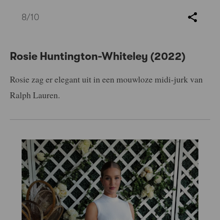
8
/10
Rosie Huntington-Whiteley (2022)
Rosie zag er elegant uit in een mouwloze midi-jurk van
Ralph Lauren.