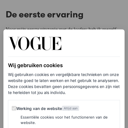
De eerste ervaring
Voor mijn eerste uitstapje met de loafers heb ik mezelf
een beetje laten inspireren door
Challengers
. Ik trok een
T-shirt van Loewe aan met de tekst “I Told Ya” uit de
film van Luca Guadagnino (eerder gedragen door
Zendaya) en combineerde het met een witte boxershort
Wij gebruiken cookies
van Eytys, grijze sokken en een nonchalant over mijn
Wij gebruiken cookies en vergelijkbare technieken om onze
website goed te laten werken en het gebruik te analyseren.
schouders gedrapeerde bruine mohairtrui van Sunspel,
Deze cookies bevatten geen persoonsgegevens en zijn niet
waarbij ik mijn beste beentje voorzette (misschien met
te herleiden tot jou als individu.
iemand zijn Instagram-carrousel in gedachten…
Werking van de website
Werking van de website
Altijd aan
#tenniscore). Het eerste wat ik wil zeggen, is dat deze
Essentiële cookies voor het functioneren van de
loafers vanaf het begin ongelooflijk comfortabel zaten.
website.