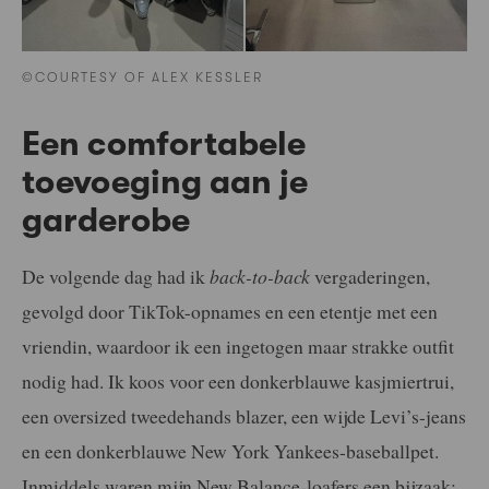
©COURTESY OF ALEX KESSLER
Een comfortabele
toevoeging aan je
garderobe
De volgende dag had ik
back-to-back
vergaderingen,
gevolgd door TikTok-opnames en een etentje met een
vriendin, waardoor ik een ingetogen maar strakke outfit
nodig had. Ik koos voor een donkerblauwe kasjmiertrui,
een oversized tweedehands blazer, een wijde Levi’s-jeans
en een donkerblauwe New York Yankees-baseballpet.
Inmiddels waren mijn New Balance-loafers een bijzaak;