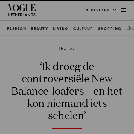
NEDERLAND
FASHION
BEAUTY
LIVING
CULTUUR
SHOPPING
LE
TRENDS
‘Ik droeg de
controversiële New
Balance-loafers – en het
kon niemand iets
schelen’