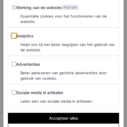
Werking van de website
Werking van de website
De boodschap moge duidelijk zijn: subtiele parels maken
Altijd aan
Essentiële cookies voor het functioneren van de
plaats voor statementstukken. Of je nu gaat voor de
website.
klassieke interpretatie van Chanel of de rebelse
Analytics
benadering van Vaquera, één ding is zeker als het op
Analytics
oversized parelkettingen aankomt:
the bigger, the better
–
Helpt ons bij het beter begrijpen van het gebruik van
de website.
maar uiteraard op een verfijnde manier.
Advertenties
Advertenties
Onze favoriete oversized
Beter aanleveren van gerichte advertenties door
gebruik van cookies.
parelkettingen
Sociale media in artikelen
Sociale media in artikelen
Shop hieronder enkele van onze XXL parelkettingen van
Laten zien van sociale media in artikelen.
het moment.
Accepteer alles
Completedworks