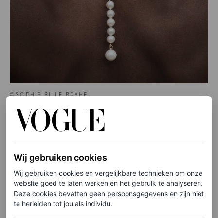
©SOPHIE BILLE BRAHE
Een ander modern juwelenmerk dat inspeelt op de trend
is Mateo, dat sculpturale parelstukken met een
futuristische twist introduceert. En ook Completedworks
Wij gebruiken cookies
geeft de klassieke parelketting een twist door vormen uit
Wij gebruiken cookies en vergelijkbare technieken om onze
website goed te laten werken en het gebruik te analyseren.
te vergroten. Dit bewijst dat de trend niet alleen een
Deze cookies bevatten geen persoonsgegevens en zijn niet
knipoog is naar het erfgoed van Chanel, maar een
te herleiden tot jou als individu.
bredere verschuiving markeert naar expressieve sieraden.