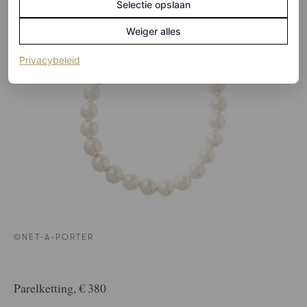
Selectie opslaan
Weiger alles
(opent in een nieuw tabblad)
Privacybeleid
©NET-A-PORTER
Parelketting, € 380