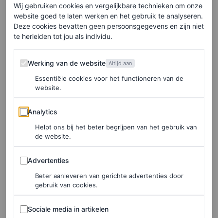
Wij gebruiken cookies en vergelijkbare technieken om onze
website goed te laten werken en het gebruik te analyseren.
Noem het een The Row-effect, noem het een
Deze cookies bevatten geen persoonsgegevens en zijn niet
gemeenschappelijk verlangen naar tassen die
te herleiden tot jou als individu.
daadwerkelijk geschikt zijn voor ons moderne, drukke
Werking van de website
leven: de Buckle Bag zet de trend voort van de
Werking van de website
Altijd aan
praktische tas. Net als
de Margaux
van The Row, de
Essentiële cookies voor het functioneren van de
website.
geweven tassen van Dragon Diffusion en Loewe’s
Analytics
Squeeze-bag combineert dit ontwerp esthetiek met
Analytics
functionaliteit.
Helpt ons bij het beter begrijpen van het gebruik van
de website.
Het moge duidelijk zijn dat Prada, een merk dat al meer
Advertenties
Advertenties
dan vier jaar in top vijf van populairste merken van Lyst
Beter aanleveren van gerichte advertenties door
staat, de it-bag-code heeft gekraakt.
gebruik van cookies.
Sociale media in artikelen
Sociale media in artikelen