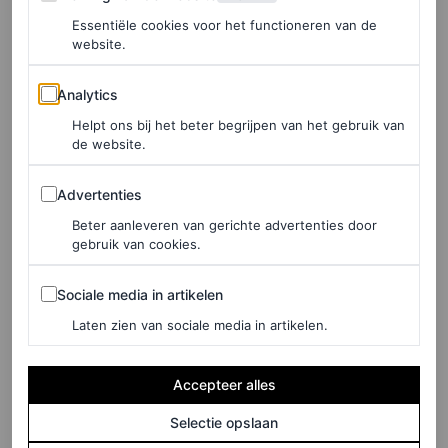
Om de zoveel tijd is een bepaalde kleur of tint helemaal
Essentiële cookies voor het functioneren van de
website.
on-trend
in de sneakerwereld. Eerder dit jaar waren
felgele sportschoenen dé hype, zoals de gele Onitsuka
Analytics
Analytics
Tiger Mexico 66-sneakers, die een ware cultstatus
Helpt ons bij het beter begrijpen van het gebruik van
vergaarden. Nu lijken we echter allemaal op zoek naar
de website.
iets zachters en eleganters. Om Audrey Hepburn te
Advertenties
Advertenties
citeren (die waarschijnlijk nooit gympen heeft gedragen,
Beter aanleveren van gerichte advertenties door
maar toch): “Ik geloof in roze.”
gebruik van cookies.
Sociale media in artikelen
Sociale media in artikelen
Shop je roze sneakers hier
Laten zien van sociale media in artikelen.
Ook een paar roze sneakers? Shop hieronder een aantal
Accepteer alles
opties door Vogue geselecteerd.
Selectie opslaan
MM6 Maison Margiela X Salomon