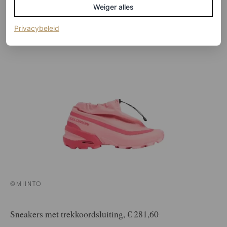
Weiger alles
(opent in een nieuw tabblad)
Privacybeleid
©MIINTO
Sneakers met trekkoordsluiting, € 281,60