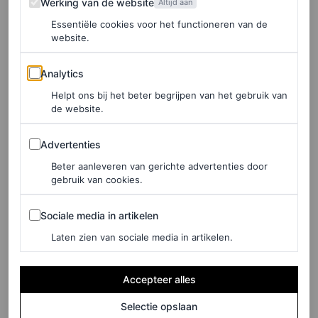
Werking van de website
Altijd aan
Essentiële cookies voor het functioneren van de
website.
Analytics
Analytics
Helpt ons bij het beter begrijpen van het gebruik van
de website.
Advertenties
Advertenties
Beter aanleveren van gerichte advertenties door
©PHILIPPE VOGELENZANG, VOGUE NEDERLAND, MAART
gebruik van cookies.
2022
Sociale media in artikelen
Sociale media in artikelen
Ook gingen we in gesprek met zangeres S10, waar een
Laten zien van sociale media in artikelen.
wolk van geheimzinnigheid omheen hangt sinds bekend
is dat ze Nederland in mei vertegenwoordigt op het
Accepteer alles
Eurovisie Songfestival in Turijn. Hoewel ze pas 21 jaar is,
Selectie opslaan
heeft ze al twee ep’s en twee albums op haar naam staan.