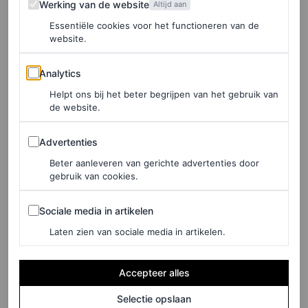
Werking van de website
Altijd aan
Essentiële cookies voor het functioneren van de
website.
Analytics
Analytics
Helpt ons bij het beter begrijpen van het gebruik van
de website.
Advertenties
Advertenties
Beter aanleveren van gerichte advertenties door
gebruik van cookies.
Sociale media in artikelen
Sociale media in artikelen
©SKINS NL
Laten zien van sociale media in artikelen.
Accepteer alles
Deodorantroller met kaliumalumkristallen, € 27
Selectie opslaan