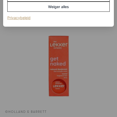
HIER TE KOOP
Weiger alles
The Lekker company
(opent in een nieuw tabblad)
Privacybeleid
©HOLLAND & BARRETT