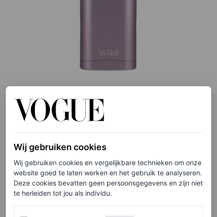
©HOLLAND & BARRETT
Hervulbare deodorantcrème in de geur Coconut &
Vanilla, € 9,74
Wij gebruiken cookies
Wij gebruiken cookies en vergelijkbare technieken om onze
website goed te laten werken en het gebruik te analyseren.
HIER TE KOOP
Deze cookies bevatten geen persoonsgegevens en zijn niet
te herleiden tot jou als individu.
Rudolph Care
Werking van de website