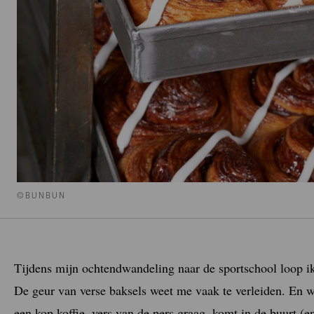
©BUNBUN
Tijdens mijn ochtendwandeling naar de sportschool loop ik
De geur van verse baksels weet me vaak te verleiden. En w
een kop koffie, vers van de pers graag, komt in de buurt (