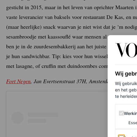
gesticht in 2015, maar in het leven van oprichter Maarten 
vaste leverancier van baksels voor restaurant De Kas, en 
(maar heerlijke) snack waarvan je niet wist dat je ‘m nodig 
sesambroodje met kaassouflé waar mensen al te graag voor 
ben je in de zuurdesembakkerij aan het juiste adres. Meer 
je hun sandwichbar. Tip: kies voor hun wisselende, bijzond
met lasagne, of cruffin met duindoornbes compote en tonk
Wij geb
Fort Negen
, Jan Evertsenstraat 37H, Amsterdam
Wij gebrui
en het geb
te herleiden
Werking 
Werki
Esse
Analytics