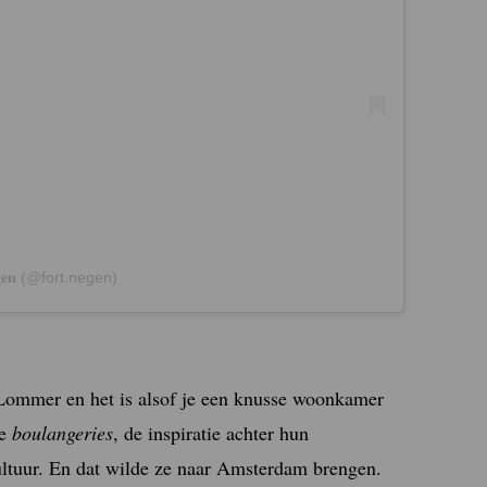
𝐠𝐞𝐧 (@fort.negen)
n Lommer en het is alsof je een knusse woonkamer
se
boulangeries
, de inspiratie achter hun
cultuur. En dat wilde ze naar Amsterdam brengen.