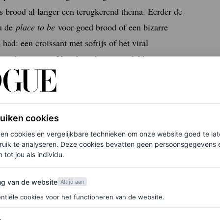
is brood al langer een terugkerend thema. Eerder de
nu de
place to be
voor goed brood of een bizarre
had: een croissant met softijs of het viral
in de rij staan. Voor broodwaren en lekkernijen
zin in een belegd broodje? Drie deuren verder vind
ere weekendspecials, zoals de hartige croissant
aboon panna cotta.
ruiken cookies
ken cookies en vergelijkbare technieken om onze website goed te la
ruik te analyseren. Deze cookies bevatten geen persoonsgegevens en
 tot jou als individu.
van de website
ng van de website
Altijd aan
ntiële cookies voor het functioneren van de website.