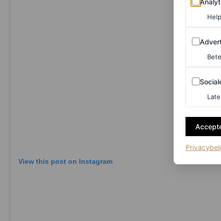
Analyt
Help
Adverten
Advert
Bete
Sociale m
Social
Late
Accepte
Privacybel
View this post on Instagram