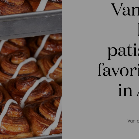
Van
pati
favor
in
Van d