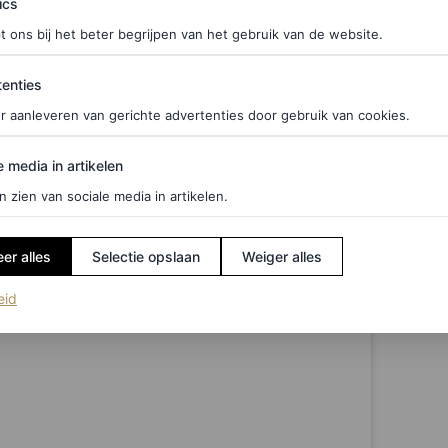
ics
t ons bij het beter begrijpen van het gebruik van de website.
ties
enties
r aanleveren van gerichte advertenties door gebruik van cookies.
edia in artikelen
e media in artikelen
n zien van sociale media in artikelen.
er alles
Selectie opslaan
Weiger alles
(opent in een nieuw tabblad)
eid