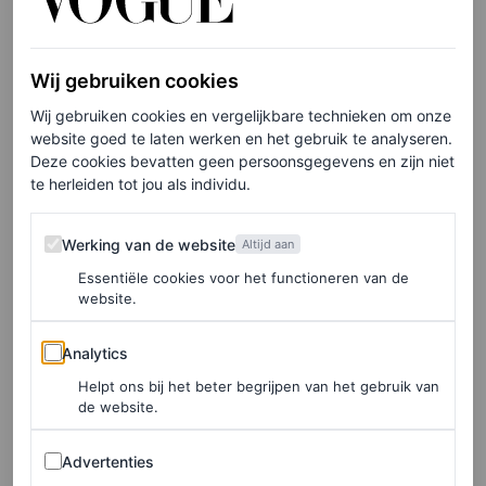
combinatie dé foodtrend van 2025? Kaviaar is nooit echt
uit de mode geweest, maar we zien het nu steeds vaker
gegeten worden door jonger publiek. Zo zijn vooral
Wij gebruiken cookies
creatieve combinaties van kaviaar met eenvoudigere
Wij gebruiken cookies en vergelijkbare technieken om onze
website goed te laten werken en het gebruik te analyseren.
gerechten op social media heel populair. Denk aan
chips
Deze cookies bevatten geen persoonsgegevens en zijn niet
en
kipnuggets
. Eind 2023 raakten mensen ook
te herleiden tot jou als individu.
enthousiast over de
‘caviar bump
‘, waarbij je kaviaar
Werking van de website
Werking van de website
direct van de hand eet. Dit is volgens experts de puurste
Altijd aan
Essentiële cookies voor het functioneren van de
manier om de smaak te ervaren, zonder invloed van
website.
andere materialen. Kortom, het lijkt erop dat kaviaar in
Analytics
2025 de augurk misschien wel van zijn troon stoot.
Analytics
Helpt ons bij het beter begrijpen van het gebruik van
de website.
LEES OOK
Advertenties
Advertenties
Deze koffiecocktail wil je dit weekend nog