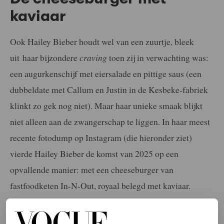
kaviaar
Ook Hailey Bieber houdt wel van een zuurtje, bleek
uit haar bijzondere
craving
toen zij in verwachting was:
een augurkenschijf met eiersalade en pittige saus (een
dubbeldate met Callum en Justin in de Kesbeke-fabriek
klinkt zo gek nog niet). Maar haar unieke smaak blijkt
niet alleen aan de zwangerschap te liggen. In haar meest
recente fotodump op Instagram (die hieronder ziet)
vierde Hailey Bieber de komst van 2025 op een
opvallende manier: met een cheeseburger van
fastfoodketen In-N-Out, royaal belegd met kaviaar.
De grote vraag is nu: wordt deze onverwachte