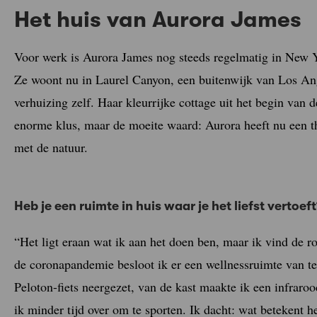
Het huis van Aurora James
Voor werk is Aurora James nog steeds regelmatig in New Yo
Ze woont nu in Laurel Canyon, een buitenwijk van Los An
verhuizing zelf. Haar kleurrijke cottage uit het begin van 
enorme klus, maar de moeite waard: Aurora heeft nu een th
met de natuur.
Heb je een ruimte in huis waar je het liefst vertoeft
“Het ligt eraan wat ik aan het doen ben, maar ik vind de r
de coronapandemie besloot ik er een wellnessruimte van te
Peloton-fiets neergezet, van de kast maakte ik een infrar
ik minder tijd over om te sporten. Ik dacht: wat betekent 