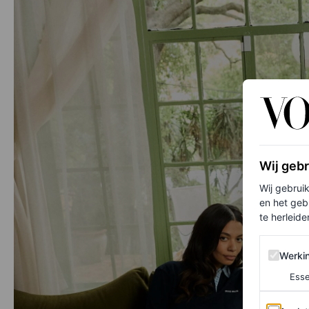
Wij geb
Wij gebrui
en het geb
te herleiden
Werking 
Werki
Esse
Analytics