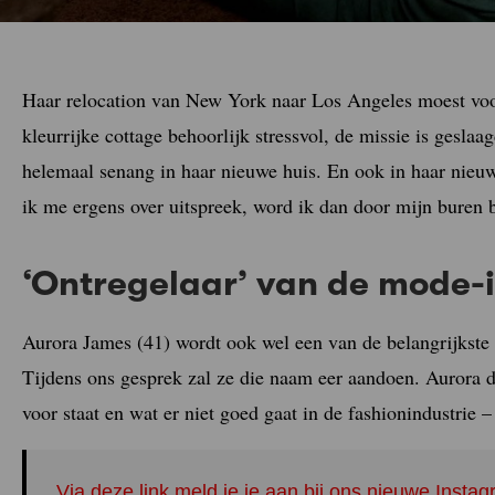
Haar relocation van New York naar Los Angeles moest voor
kleurrijke cottage behoorlijk stressvol, de missie is gesl
helemaal senang in haar nieuwe huis. En ook in haar nieu
ik me ergens over uitspreek, word ik dan door mijn buren b
‘Ontregelaar’ van de mode-i
Aurora James (41) wordt ook wel een van de belangrijkste
Tijdens ons gesprek zal ze die naam eer aandoen. Aurora 
voor staat en wat er niet goed gaat in de fashionindustrie
Via deze link meld je je aan bij ons nieuwe Inst