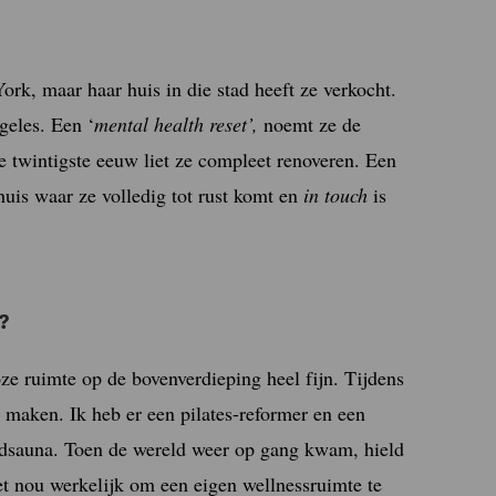
rk, maar haar huis in die stad heeft ze verkocht.
geles. Een ‘
mental health reset’,
noemt ze de
de twintigste eeuw liet ze compleet renoveren. Een
uis waar ze volledig tot rust komt en
in touch
is
?
oze ruimte op de bovenverdieping heel fijn. Tijdens
 maken. Ik heb er een pilates-reformer en een
oodsauna. Toen de wereld weer op gang kwam, hield
het nou werkelijk om een eigen wellnessruimte te