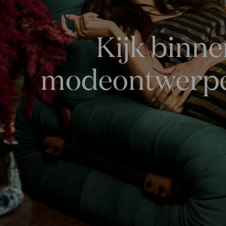
Kijk binne
modeontwerper