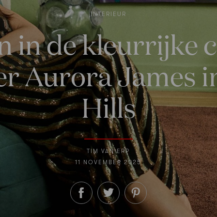
INTERIEUR
n in de kleurrijke 
 Aurora James i
Hills
TIM VAN ERP
11 NOVEMBER 2025