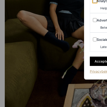
Analyt
Help
Adverten
Advert
Bete
Sociale m
Social
Late
Accepte
Privacybel