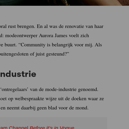
al rust brengen. En al was de renovatie van haar
aagd: modeontwerper Aurora James voelt zich
we buurt. “Community is belangrijk voor mij. Als
uitengesloten of juist gesteund?”
ndustrie
 ‘ontregelaars’ van de mode-industrie genoemd.
doet op welbespraakte wijze uit de doeken waar ze
 – en neemt daarbij geen blad voor de mond.
agram Channel
Before it’s in Vogue