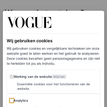
Waarom het getal zes?
De formule draait om het getal zes, omdat het een ritme
biedt dat precies goed is om het hart aan het werk te
zetten: 60 minuten beweging sluit perfect aan bij wat je
Wij gebruiken cookies
dagelijks aan lichaamsbeweging nodig hebt, zeker als je
Wij gebruiken cookies en vergelijkbare technieken om onze
website goed te laten werken en het gebruik te analyseren.
een zittend leven leidt.
Deze cookies bevatten geen persoonsgegevens en zijn niet
te herleiden tot jou als individu.
In de praktijk zorgt de 6-6-6-wandeling voor een
geleidelijke opbouw van je hartslag, zonder dat het ooit
Werking van de website
Werking van de website
Altijd aan
écht zwaar wordt. En het eindigt met een kalmerend
Essentiële cookies voor het functioneren van de
website.
tempo om het lichaam rustig te laten afschakelen.
Analytics
Analytics
De routine is flexibel genoeg om in elk schema te passen