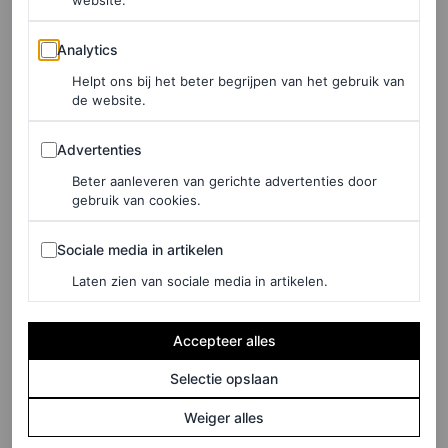
esthetisch op elkaar, maar waren nooit helemaal
Analytics
Analytics
hetzelfde. (Een ervan behoort nu tot de permanente
Helpt ons bij het beter begrijpen van het gebruik van
collectie van het Metropolitan Museum of Art.)
de website.
En als je volgende week niet in Miami bent? De stoelen
Advertenties
Advertenties
zijn ook te koop op de website van Bottega Veneta. Een
Beter aanleveren van gerichte advertenties door
droom voor designverzamelaars en high fashion-fanaten.
gebruik van cookies.
Sociale media in artikelen
Sociale media in artikelen
Laten zien van sociale media in artikelen.
Accepteer alles
Selectie opslaan
Weiger alles