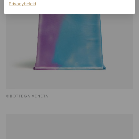
(opent in een nieuw tabblad)
Privacybeleid
©BOTTEGA VENETA