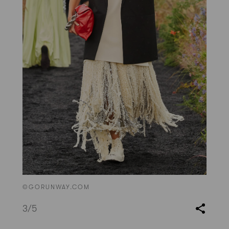
©GORUNWAY.COM
3
/5