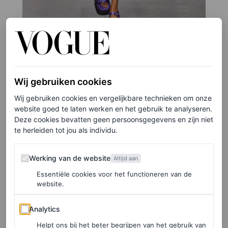
©GORUNWAY.COM
Wij gebruiken cookies
2
/5
Wij gebruiken cookies en vergelijkbare technieken om onze
website goed te laten werken en het gebruik te analyseren.
Deze cookies bevatten geen persoonsgegevens en zijn niet
Jil Sander
te herleiden tot jou als individu.
Een bijzonder aangezicht: modellen in de
Werking van de website
Werking van de website
Altijd aan
minimalistische mode van Jil Sander die door de regen
Essentiële cookies voor het functioneren van de
lopen, met een paraplu in de hand. Het maakte de show
website.
niet minder aantrekkelijk om naar te kijken. In tegendeel:
Analytics
Analytics
de looks kregen een extra sprankeling door het natte
Helpt ons bij het beter begrijpen van het gebruik van
weer. Of waren het toch de pailletten, glans en glitters die