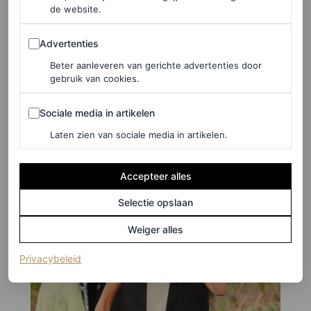
de website.
creative directors Luke en Lucie Meier hebben
Advertenties
aangebracht aan hun lente/zomer 2023-collectie? Naast
Advertenties
de monochrome pakken waren het vooral de slotlooks
Beter aanleveren van gerichte advertenties door
gebruik van cookies.
met cleane bovenkleding en een
party
van glinsterende
Sociale media in artikelen
franjes aan de onderkant die de aandacht trokken.
Sociale media in artikelen
Laten zien van sociale media in artikelen.
Accepteer alles
Selectie opslaan
Weiger alles
(opent in een nieuw tabblad)
Privacybeleid