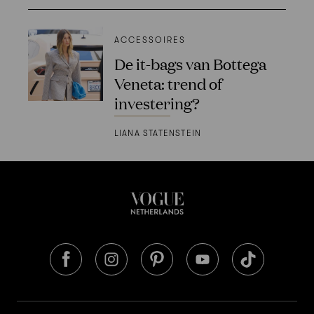
ACCESSOIRES
De it-bags van Bottega
Veneta: trend of
investering?
LIANA STATENSTEIN