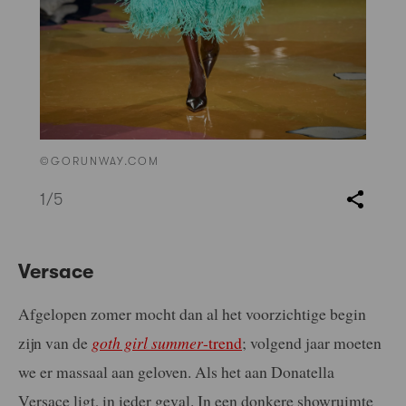
©GORUNWAY.COM
1
/5
Versace
Afgelopen zomer mocht dan al het voorzichtige begin
zijn van de
goth girl summer
-trend
; volgend jaar moeten
we er massaal aan geloven. Als het aan Donatella
Versace ligt, in ieder geval. In een donkere showruimte