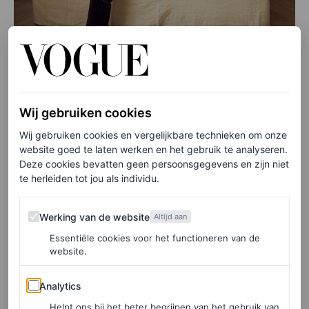
©VOGUE LIVING, LISELORE CHEVALIER
Wij gebruiken cookies
Ze was 18 toen haar vader stierf, haar zusjes 13 en 22.
Wij gebruiken cookies en vergelijkbare technieken om onze
website goed te laten werken en het gebruik te analyseren.
“Leukemie. Hij was in een half jaar weg, een boom van
Deze cookies bevatten geen persoonsgegevens en zijn niet
een kerel. Dat was zwaar, maar we hebben het samen
te herleiden tot jou als individu.
krankzinnig goed gedaan. Mijn moeder boekte een week
Werking van de website
Werking van de website
Ibiza en daar hebben we heel veel gepraat. Ze hadden een
Altijd aan
Essentiële cookies voor het functioneren van de
goed huwelijk, maar mijn vader was ook lastig en
website.
sfeerbepalend; dat werd óók benoemd. Ik heb nooit een
Analytics
zielig hoopje moeder gehad. Ze had haar werk, leuke
Analytics
vrienden, mannen achter zich aan. Ze kreeg een nieuwe
Helpt ons bij het beter begrijpen van het gebruik van