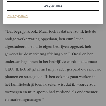
zo’n imperium als ‘dochter van’ in de schoot
Weiger alles
geworpen krijgt, zonder daar de juiste ervaring
(opent in een nieuw tabblad)
Privacybeleid
en kunde voor te hebben. Hoe denk jij daarover?
“Dat begrijp ik ook. Maar toch is dat niet zo. Ik heb de
nodige werkervaring opgedaan, ben cum laude
afgestudeerd, heb drie eigen bedrijven opgezet, heb
gewerkt bij de marketingafdeling van L’Oréal en ben
onderaan begonnen in het bedrijf. Je wordt niet zomaar
CEO. Ik heb altijd al met mijn vader gespard over nieuwe
plannen en strategieën. Ik ben ook pas gaan werken in
het familiebedrijf toen ik zeker wist dat ik waarde zou
toevoegen en mijn sporen had verdiend als ondernemer
en marketingmanager.”