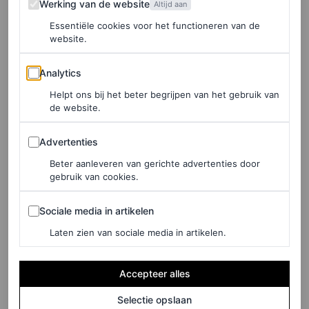
Werking van de website
Altijd aan
leiderschapsskills waardoor wij mogelijk beter
Essentiële cookies voor het functioneren van de
kunnen leidinggeven?
website.
“Vrouwen hebben die unieke cocktail van
Analytics
Analytics
eigenschappen. Ze kunnen goed
multitasken
, zijn vaak
Helpt ons bij het beter begrijpen van het gebruik van
georganiseerder en hebben als je het mij vraagt skills die
de website.
tegenwoordig onmisbaar zijn in het bedrijfsleven:
Advertenties
Advertenties
compassie, zorgzaamheid en kwetsbaar durven zijn. Dat
Beter aanleveren van gerichte advertenties door
zit in kleine dingen. Zo eindig ik mijn mail vaak met
gebruik van cookies.
‘
Love
, Rochelle’. Dat zie ik een man niet snel doen,
Sociale media in artikelen
Sociale media in artikelen
omdat ze bang zijn daardoor niet serieus te worden
Laten zien van sociale media in artikelen.
genomen, of denken dat het niet past bij een goede leider.
Ik noem dat een
love based
-managementstijl.
Accepteer alles
Ik kan me voorstellen dat mensen denken dat je
Selectie opslaan