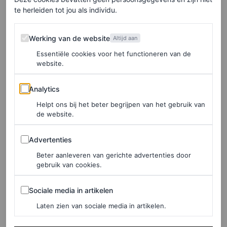
open, zet je lamp aan en ga, als het kan, meteen naar
te herleiden tot jou als individu.
buiten.
Werking van de website
Werking van de website
Altijd aan
Beweging en voeding
Essentiële cookies voor het functioneren van de
Licht is de belangrijkste
zeitgeber
voor je circadiaan
website.
ritme, maar andere signalen, zoals fysieke activiteit en
Analytics
Analytics
maaltijden, spelen ook een rol. Studies tonen aan dat ze
Helpt ons bij het beter begrijpen van het gebruik van
bijna net zoveel invloed hebben als blootstelling aan
de website.
licht. Onderzoek suggereert dat een intensieve
Advertenties
Advertenties
ochtendworkout slaperigheid vermindert, terwijl
Beter aanleveren van gerichte advertenties door
ontbijten de algehele alertheid verbetert.
gebruik van cookies.
Consistentie is cruciaal; houd je dagelijkse slaap- en
Sociale media in artikelen
Sociale media in artikelen
waaktijden aan, zelfs in het weekend, om je interne klok
Laten zien van sociale media in artikelen.
te resetten. Stem maaltijden, beweging en activiteiten af