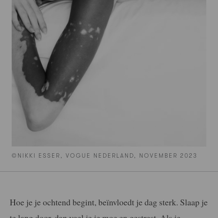
©NIKKI ESSER, VOGUE NEDERLAND, NOVEMBER 2023
Hoe je je ochtend begint, beïnvloedt je dag sterk. Slaap je
te lang door, dan voel je je moe en gestrest. Als je