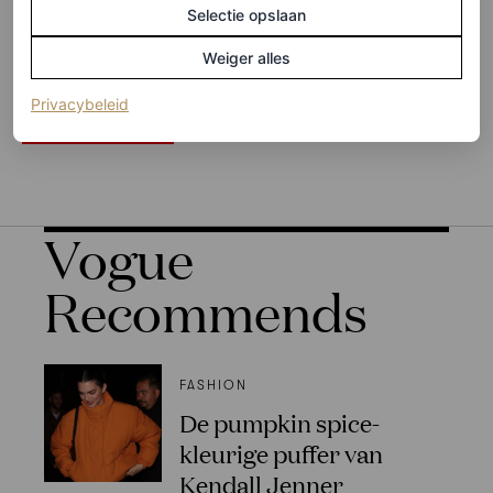
private gym
. Benieuwd geworden? Bekijk het
Selectie opslaan
gloednieuwe huis van Romee Strijd in de onderstaande
Weiger alles
video.
(opent in een nieuw tabblad)
Privacybeleid
ROMEE STRIJD
Vogue
Recommends
FASHION
De pumpkin spice-
kleurige puffer van
Kendall Jenner