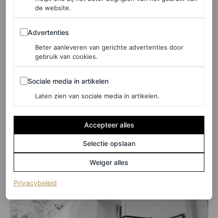
huisgenoot waarin ze Leopold opperde als toekomstige
de website.
vriend, bloeide er iets op. Ik stuurde het gedicht bij wijze
Advertenties
van grap door naar Leo. Wat bleek? In een
Advertenties
sinterklaasgedicht aan hem vroeg zijn moeder zich af
Beter aanleveren van gerichte advertenties door
gebruik van cookies.
wanneer ze ‘die Laura’ nou eens zou ontmoeten. Drie
Sociale media in artikelen
weken later was alles anders.”
Sociale media in artikelen
Laten zien van sociale media in artikelen.
Accepteer alles
Selectie opslaan
Weiger alles
(opent in een nieuw tabblad)
Privacybeleid