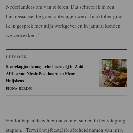
Nederlanders om van te leren. Dat schreef ik in een
businesscase die goed ontvangen werd. In oktober ging
ik in gesprek met mijn werkgever en in januari konden
we vertrekken.”
LEES OOK
Sterrekopje: de magische boerderij in Zuid-
Afrika van Nicole Boekhoorn en Fleur
Huijskens
FIONA HERING
Het lot bepaalde echter dat ze niet samen in het vliegtuig
stapten. “Terwijl wij feestelijk afscheid namen van mijn