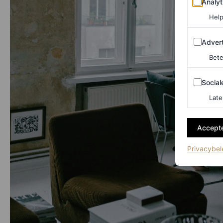
Analyt
Help
Adverten
Advert
Bete
Sociale m
Social
Late
Accepte
Privacybel