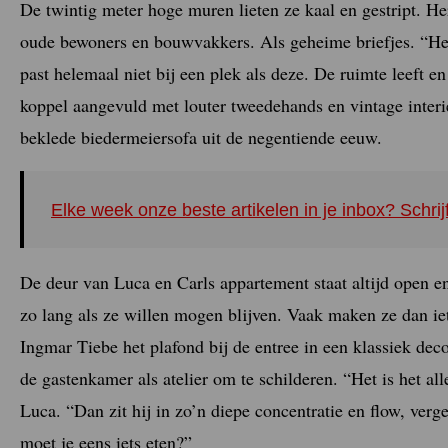
De twintig meter hoge muren lieten ze kaal en gestript. He
oude bewoners en bouwvakkers. Als geheime briefjes. “Het 
past helemaal niet bij een plek als deze. De ruimte leeft e
koppel aangevuld met louter tweedehands en vintage inter
beklede biedermeiersofa uit de negentiende eeuw.
Elke week onze beste artikelen in je inbox? Schrij
De deur van Luca en Carls appartement staat altijd open e
zo lang als ze willen mogen blijven. Vaak maken ze dan iets
Ingmar Tiebe het plafond bij de entree in een klassiek deco
de gastenkamer als atelier om te schilderen. “Het is het a
Luca. “Dan zit hij in zo’n diepe concentratie en flow, verge
moet je eens iets eten?”