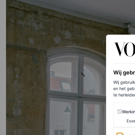
Wij geb
Wij gebrui
en het geb
te herleiden
Werking 
Werki
Esse
Analytics