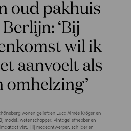
en oud pakhuis
 Berlijn: ‘Bij
enkomst wil ik
et aanvoelt als
n omhelzing’
 Schöneberg wonen geliefden Luca Aimée Kröger en
Zij model, wetenschapper, vintageliefhebber en
limaatactivist. Hij modeontwerper, schilder en