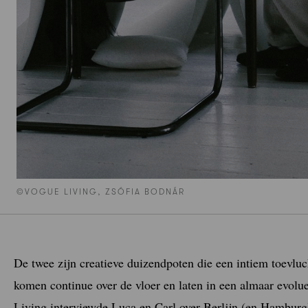
©VOGUE LIVING, ZSÓFIA BODNÁR
De twee zijn creatieve duizendpoten die een intiem toevlu
komen continue over de vloer en laten in een almaar evol
Living interviewde Luca en Carl over Berlijn (en Hamburg)