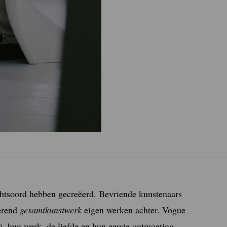
chtsoord hebben gecreëerd. Bevriende kunstenaars
uerend
gesamtkunstwerk
eigen werken achter. Vogue
, hun werk, de liefde en hun eerste ontmoeting.