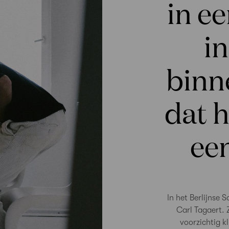
in e
in
binn
dat h
ee
In het Berlijnse
Carl Tagaert. 
voorzichtig k