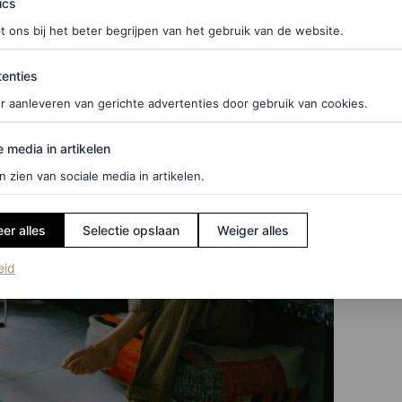
ics
t ons bij het beter begrijpen van het gebruik van de website.
ties
enties
r aanleveren van gerichte advertenties door gebruik van cookies.
edia in artikelen
e media in artikelen
n zien van sociale media in artikelen.
er alles
Selectie opslaan
Weiger alles
(opent in een nieuw tabblad)
eid