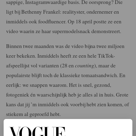
sappige, Instagramwaardige basis. De oorsprong? Die
ligt bij Bethenny Frankel: realityster, ondernemer en
inmiddels ook foodfluencer. Op 18 april postte ze een
video waarin ze haar supermodelsnack demonstreert.
Binnen twee maanden was de video bijna twee miljoen
keer bekeken. Inmiddels heeft ze een hele TikTok-
afspeellijst vol varianten (28 en
counting
), maar de
populairste blijft toch de klassieke tomaatsandwich. En
eerlijk: we snappen waarom. Het is snel, gezond,
fotogeniek én waarschijnlijk heb je alles al in huis. Grote
kans dat jij ’m inmiddels ook voorbij hebt zien komen, of
stiekem al geproefd hebt.