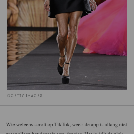
©GETTY IMAGES
Wie weleens scrolt op TikTok, weet: de app is allang niet
meer alleen het domein van dansjes. Het is óók de plek