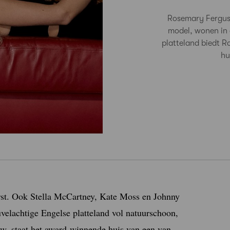
Rosemary Ferguso
model, wonen in 
platteland biedt 
hu
rst. Ook Stella McCartney, Kate Moss en Johnny
velachtige Engelse platteland vol natuurschoon,
uw, staat het award-winnende huis van een van