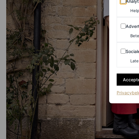
Analyt
Help
Adverten
Advert
Bete
Sociale m
Social
Late
Accepte
Privacybel