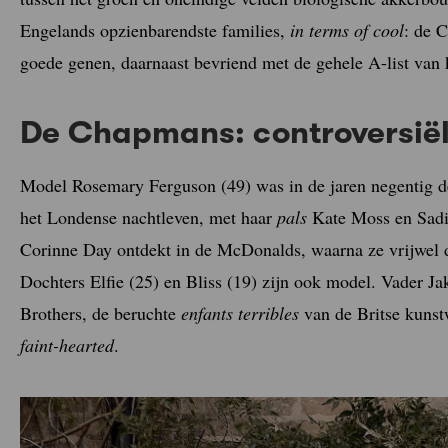
Engelands opzienbarendste families,
in terms of cool
: de C
goede genen, daarnaast bevriend met de gehele A-list van 
De Chapmans: controversië
Model Rosemary Ferguson (49) was in de jaren negentig d
het Londense nachtleven, met haar
pals
Kate Moss en Sadie
Corinne Day ontdekt in de McDonalds, waarna ze vrijwel d
Dochters Elfie (25) en Bliss (19) zijn ook model. Vader J
Brothers, de beruchte
enfants terribles
van de Britse kunstw
faint-hearted
.