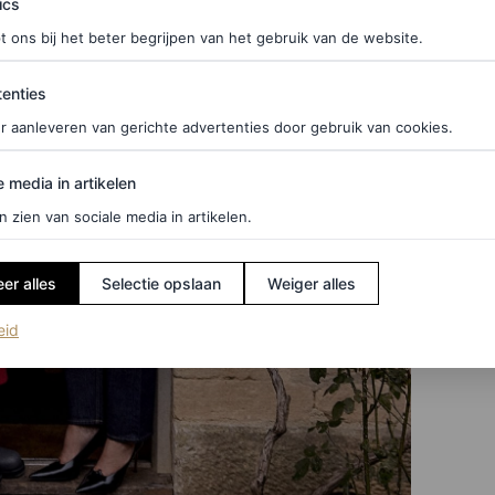
ics
t ons bij het beter begrijpen van het gebruik van de website.
ties
enties
r aanleveren van gerichte advertenties door gebruik van cookies.
edia in artikelen
e media in artikelen
n zien van sociale media in artikelen.
er alles
Selectie opslaan
Weiger alles
(opent in een nieuw tabblad)
eid