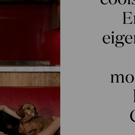
E
eige
mo