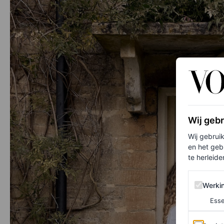
Wij geb
Wij gebrui
en het geb
te herleiden
Werking 
Werki
Esse
Analytics