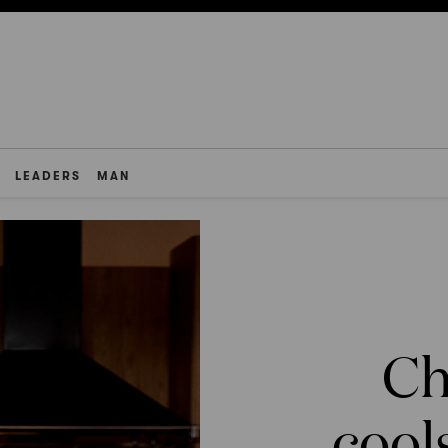
LEADERS
MAN
Ch
cool