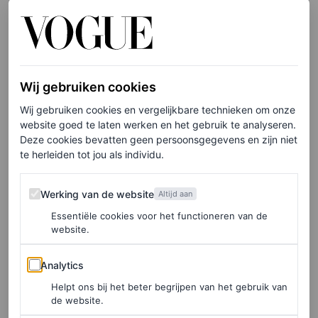
View this post on Instagram
Wij gebruiken cookies
Wij gebruiken cookies en vergelijkbare technieken om onze
website goed te laten werken en het gebruik te analyseren.
Deze cookies bevatten geen persoonsgegevens en zijn niet
te herleiden tot jou als individu.
Werking van de website
Werking van de website
Altijd aan
Essentiële cookies voor het functioneren van de
A post shared by OUMA Couture Atelier (@oumaatelier)
website.
Analytics
Analytics
Helpt ons bij het beter begrijpen van het gebruik van
de website.
LEES OOK