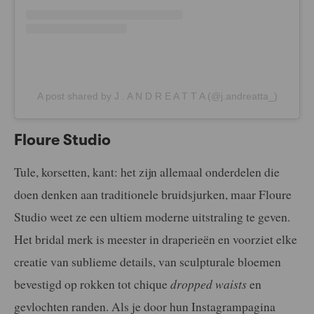
A post shared by J . A N D R E A T T A (@j.andreatta_)
Floure Studio
Tule, korsetten, kant: het zijn allemaal onderdelen die
doen denken aan traditionele bruidsjurken, maar Floure
Studio weet ze een ultiem moderne uitstraling te geven.
Het bridal merk is meester in draperieën en voorziet elke
creatie van sublieme details, van sculpturale bloemen
bevestigd op rokken tot chique
dropped waists
en
gevlochten randen. Als je door hun Instagrampagina