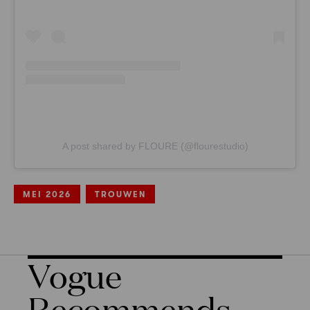
A post shared by FLOURE (@flourestudio)
MEI 2026
TROUWEN
Vogue
Recommends