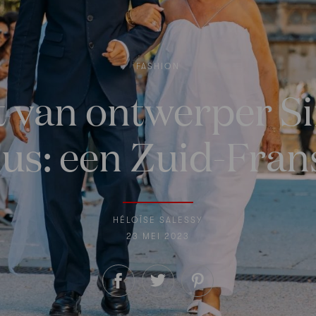
FASHION
ft van ontwerper S
s: een Zuid-Fra
HÉLOÏSE SALESSY
23 MEI 2023