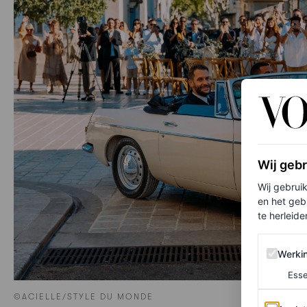
Wij geb
Wij gebrui
en het geb
te herleiden
Werking 
Werki
Esse
©ACIELLE/STYLE DU MONDE
Analytics