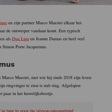
emus
en zijn partner Marco Maestri elkaar het
waar de ontwerper vandaan komt. Een typisch
men als
Dua Lipa
en Jeanne Damas en heel veel
van Simon Porte Jacquemus.
uemus
 Marco Maestri, met wie hij sinds 2018 zijn leven
ijn ringvinger te zien is mét ring. Afgelopen
t paar in het huwelijksbootje.
f je hier in voor de Vogue-nieuwsbrief.