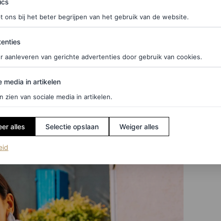
ics
t ons bij het beter begrijpen van het gebruik van de website.
ties
enties
r aanleveren van gerichte advertenties door gebruik van cookies.
edia in artikelen
e media in artikelen
n zien van sociale media in artikelen.
er alles
Selectie opslaan
Weiger alles
(opent in een nieuw tabblad)
eid