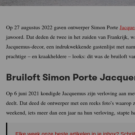
Op 27 augustus 2022 gaven ontwerper Simon Porte
Jacqu
jawoord. Dat deden de twee in het zuiden van Frankrijk, 
Jacquemus-decor, een indrukwekkende gastenlijst met na
prachtige – en kraakheldere – looks: dit was de bruiloft 
Bruiloft Simon Porte Jacq
Op 6 juni 2021 kondigde Jacquemus zijn verloving aan met
deelt. Dat deed de ontwerper met een reeks foto’s waarop z
weekend, iets meer dan een jaar na hun verloving, stapte he
Elke week onze beste artikelen in je inbox? Schrij