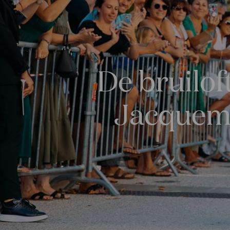
De bruilo
Jacquemu