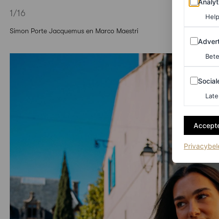
Analyt
1
/16
Help
Simon Porte Jacquemus en Marco Maestri
Adverten
Advert
Bete
Sociale m
Social
Late
Accepte
Privacybel