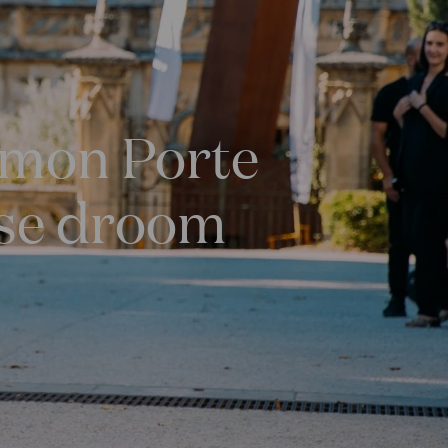
imon Porte
nse droom