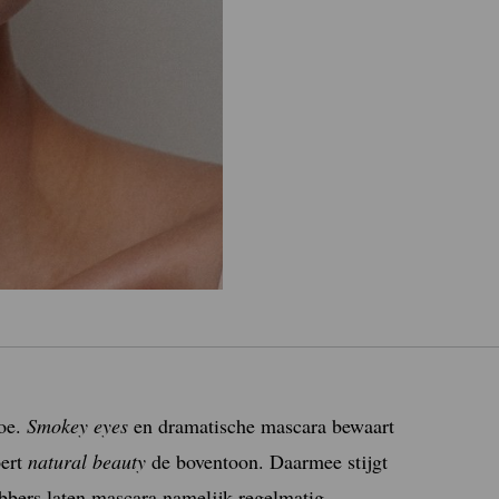
toe.
Smokey eyes
en dramatische mascara bewaart
oert
natural beauty
de boventoon. Daarmee stijgt
bbers laten mascara namelijk regelmatig