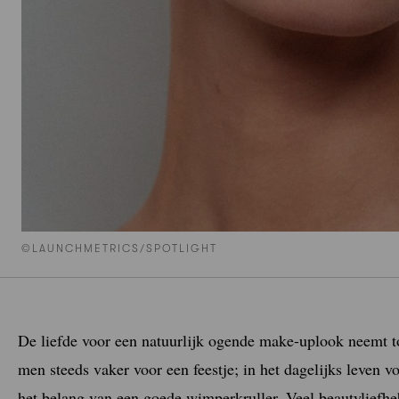
©LAUNCHMETRICS/SPOTLIGHT
De liefde voor een natuurlijk ogende make-uplook neemt 
men steeds vaker voor een feestje; in het dagelijks leven v
het belang van een goede wimperkruller. Veel beautyliefhe