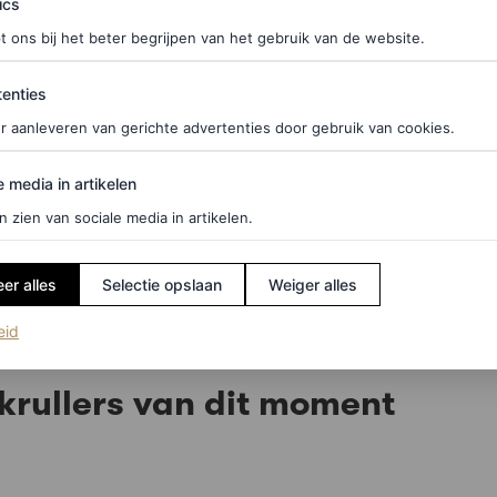
ics
t ons bij het beter begrijpen van het gebruik van de website.
ties
enties
r aanleveren van gerichte advertenties door gebruik van cookies.
ciale media. Op veel beautyblogs wordt zelfs
edia in artikelen
den. Tja, wellicht het proberen waard, al behoeft
e media in artikelen
ken voor je ‘m naar je oog brengt. Bovendien kun je
n zien van sociale media in artikelen.
g is, als je er eerst de föhn bij moet pakken. Voor
er alles
Selectie opslaan
Weiger alles
.’
Waarmee we wél aan de slag gaan? Deze
(opent in een nieuw tabblad)
eid
krullers van dit moment