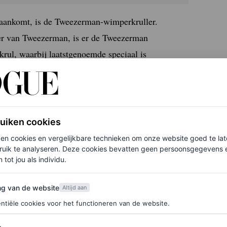
 aankomt, is de Tweezerman-wimperkruller.
er van Tweezerman, is er de Tweezerman
rul, waarbij laatstgenoemde speciaal is
Ook populair is de Dior wimperkruller, evenals die
zoiets als een verwarmde wimperkruller.
ruiken cookies
ken cookies en vergelijkbare technieken om onze website goed te la
o’n tool heeft natuurlijk een sterke limiet op de
ruik te analyseren. Deze cookies bevatten geen persoonsgegevens en
 tot jou als individu.
ls je wimperkruller verwarmd is, krijgt je wimper
itten. Precies zoals bij je kapsel, dus.
van de website
ng van de website
Altijd aan
ntiële cookies voor het functioneren van de website.