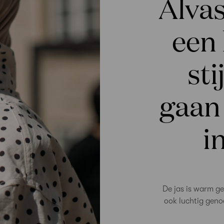
Alvas
een 
sti
gaan 
i
De jas is warm g
ook luchtig geno