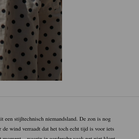
it een stijltechnisch niemandsland. De zon is nog
e wind verraadt dat het toch echt tijd is voor iets
t moment – waarin je garderobe vaak net niet klopt