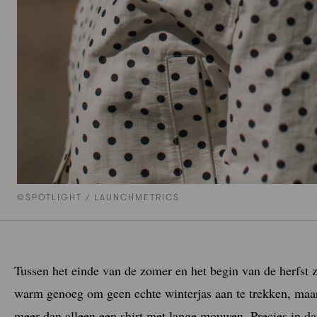
©SPOTLIGHT / LAUNCHMETRICS
Tussen het einde van de zomer en het begin van de herfst z
warm genoeg om geen echte winterjas aan te trekken, maar d
meer dan alleen een shirt met lange mouwen. Precies in da