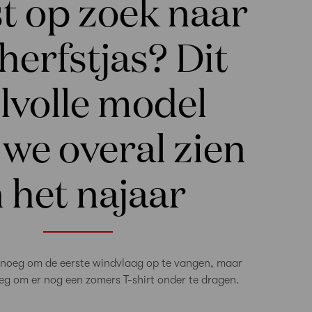
t op zoek naar
herfstjas? Dit
jlvolle model
we overal zien
n het najaar
enoeg om de eerste windvlaag op te vangen, maar
eg om er nog een zomers T-shirt onder te dragen.