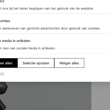
ics
t ons bij het beter begrijpen van het gebruik van de website.
ties
enties
r aanleveren van gerichte advertenties door gebruik van cookies.
edia in artikelen
e media in artikelen
n zien van sociale media in artikelen.
er alles
Selectie opslaan
Weiger alles
(opent in een nieuw tabblad)
eid