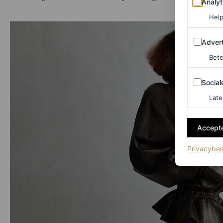
Analyt
Help
Adverten
Advert
Bete
Sociale m
Social
Late
Accepte
Privacybel