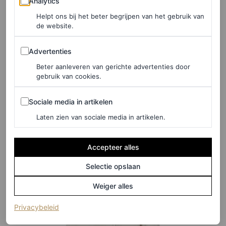
Analytics
Helpt ons bij het beter begrijpen van het gebruik van
©DE BIJENKORF
de website.
Advertenties
Advertenties
Oversized blouse met lichte streep, € 149,90
Beter aanleveren van gerichte advertenties door
gebruik van cookies.
HIER TE KOOP
Sociale media in artikelen
Sociale media in artikelen
The Row
Laten zien van sociale media in artikelen.
Accepteer alles
Selectie opslaan
Weiger alles
(opent in een nieuw tabblad)
Privacybeleid