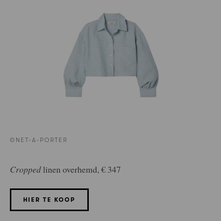
©NET-A-PORTER
Cropped
linen overhemd, € 347
HIER TE KOOP