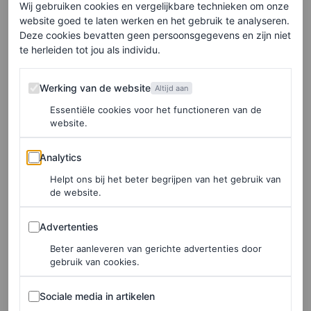
Wij gebruiken cookies en vergelijkbare technieken om onze
website goed te laten werken en het gebruik te analyseren.
Deze cookies bevatten geen persoonsgegevens en zijn niet
Phantom In Red Parfum Elixir Spray (100ml), € 97,92
te herleiden tot jou als individu.
Werking van de website
HIER TE KOOP
Werking van de website
Altijd aan
BDK Parfums
Essentiële cookies voor het functioneren van de
website.
Als er één parfum is waar ik zelf de meeste
Analytics
Analytics
complimenten over krijg, dan is het Gris Charnel van
Helpt ons bij het beter begrijpen van het gebruik van
BDK Parfums. Je sprayt het op en je ruikt de hele avond
de website.
heerlijk. Het is een houtachtige en kruidige geur,
Advertenties
Advertenties
geïnspireerd op Parijse stedelijke sensualiteit. Je kunt je
Beter aanleveren van gerichte advertenties door
dus wel voorstellen hoe die ruikt. Niet voor overdag,
gebruik van cookies.
maar voor een avondje uit is deze geur onweerstaanbaar.
Sociale media in artikelen
Sociale media in artikelen