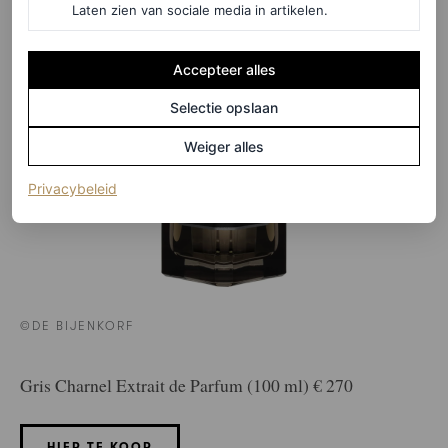
Laten zien van sociale media in artikelen.
Accepteer alles
Selectie opslaan
Weiger alles
(opent in een nieuw tabblad)
Privacybeleid
©DE BIJENKORF
Gris Charnel Extrait de Parfum (100 ml) € 270
HIER TE KOOP