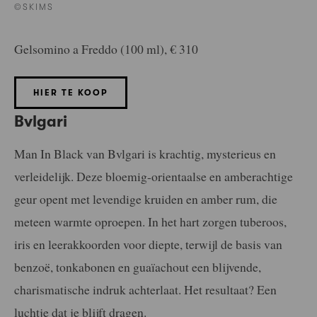
©SKIMS
Gelsomino a Freddo (100 ml), € 310
HIER TE KOOP
Bvlgari
Man In Black van Bvlgari is krachtig, mysterieus en
verleidelijk. Deze bloemig-orientaalse en amberachtige
geur opent met levendige kruiden en amber rum, die
meteen warmte oproepen. In het hart zorgen tuberoos,
iris en leerakkoorden voor diepte, terwijl de basis van
benzoë, tonkabonen en guaïachout een blijvende,
charismatische indruk achterlaat. Het resultaat? Een
luchtje dat je blijft dragen.