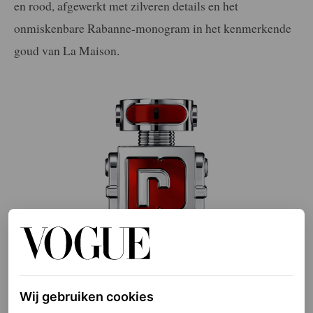
en rood, afgewerkt met zilveren details en het
onmiskenbare Rabanne-monogram in het kenmerkende
goud van La Maison.
Wij gebruiken cookies
©ICI PARIS XL