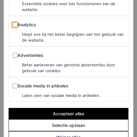
Essentiële cookies voor het functioneren van de
website.
Zoë Kravitz en Channing
Analytics
Analytics
Tatum
Helpt ons bij het beter begrijpen van het gebruik van
de website.
Zoë kwam trouwens niet in haar eentje haar vader
supporten. Ook haar verloofde
Channing Tatum
was van
Advertenties
Advertenties
de partij. Het koppel zat tussen de beroemdheden
Beter aanleveren van gerichte advertenties door
gebruik van cookies.
(waaronder Denzel Washington) en fans op Hollywood
Boulevard toen Lenny de ster van in ontvangst nam voor
Sociale media in artikelen
Sociale media in artikelen
het Capitol Records-gebouw.
Laten zien van sociale media in artikelen.
Accepteer alles
Selectie opslaan