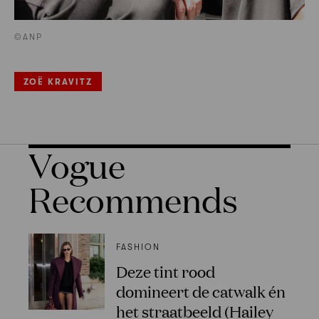
©ANP
ZOË KRAVITZ
Vogue
Recommends
FASHION
Deze tint rood
domineert de catwalk én
het straatbeeld (Hailey