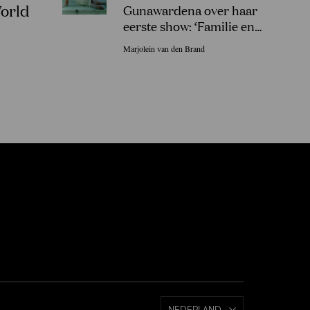
orld
Gunawardena over haar
eerste show: ‘Familie en
vrienden in Sri Lanka gingen
Marjolein van den Brand
uit hun dak!’
NEDERLAND