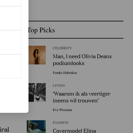
Top Picks
CELEBRITY
Man, I need Olivia Deans
podiumlooks
Femke Habraken
LIVING
‘Waarom ik als veertiger
ineens wil trouwen’
Eva Wiseman
FASHION
iral
Covermodel Elina