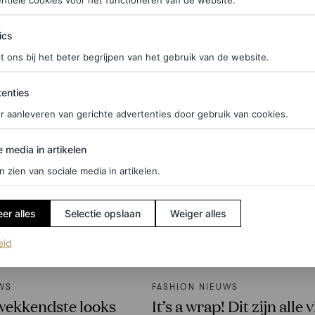
ntiële cookies voor het functioneren van de website.
PORSCHE
ics
t ons bij het beter begrijpen van het gebruik van de website.
ties
enties
r aanleveren van gerichte advertenties door gebruik van cookies.
edia in artikelen
e media in artikelen
n zien van sociale media in artikelen.
er alles
Selectie opslaan
Weiger alles
(opent in een nieuw tabblad)
eid
WS
FASHION NIEUWS
wekkendste looks
It’s a wrap! Dit zijn alle v