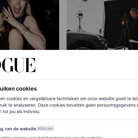
PARTNERSHIP
WS
ruiken cookies
scenes bij het star-
Deze nieuwe campagne
ken cookies en vergelijkbare technieken om onze website goed te la
hanel Tribeca
geschoten door
ruik te analyseren. Deze cookies bevatten geen persoonsgegevens en
rts-diner in New
gerenommeerd fotogra
 tot jou als individu.
Bastiaan Woudt is een p
art
van de website
ng van de website
Altijd aan
N