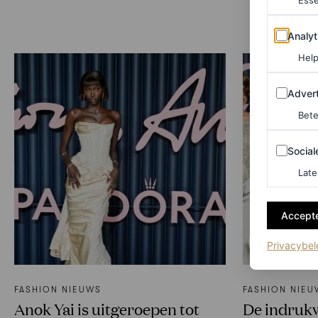
Esse
Analytics
Analyt
Help
Adverten
Advert
Bete
Sociale m
Social
Late
Accepte
Privacybel
FASHION NIEUWS
FASHION NIEU
Anok Yai is uitgeroepen tot
De indruk