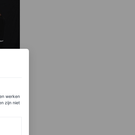
ten werken
 zijn niet
af
iece of