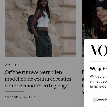
MODELS
FASHION NIEU
Wij geb
Off the runway verruilen
Behind the 
Wij gebrui
modellen de couturecreaties
studded C
en het geb
voor bermuda’s en big bags
Festival A
te herleiden
York
HANNAH JACKSON
Werking 
Werki
FREYA DROHA