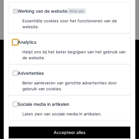
Werking van de website
VOGUE
Werking van de website
Altijd aan
Essentiële cookies voor het functioneren van de
website.
Analytics
Analytics
Helpt ons bij het beter begrijpen van het gebruik van
de website.
Advertenties
Advertenties
Beter aanleveren van gerichte advertenties door
gebruik van cookies.
Sociale media in artikelen
Sociale media in artikelen
Laten zien van sociale media in artikelen.
NEDERLAND
Home
Adverteren
Accepteer alles