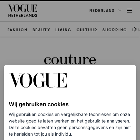
NEDERLAND
FASHION
BEAUTY
LIVING
CULTUUR
SHOPPING
LE
couture
FASHION NIEUWS
Wij gebruiken cookies
De meest show-stopping
Wij gebruiken cookies en vergelijkbare technieken om onze
streetstyle op Couture
website goed te laten werken en het gebruik te analyseren.
Fashion Week herfst/winter
Deze cookies bevatten geen persoonsgegevens en zijn niet
2026
te herleiden tot jou als individu.